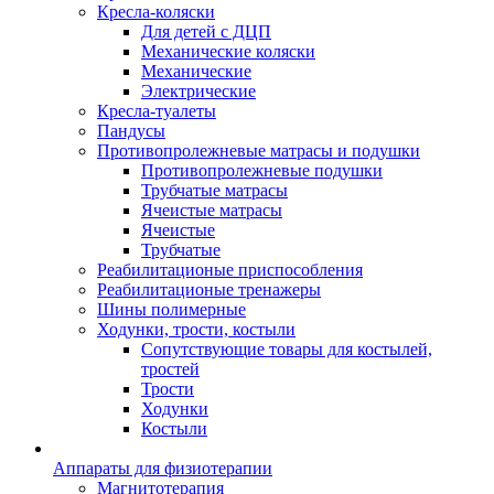
Кресла-коляски
Для детей с ДЦП
Механические коляски
Механические
Электрические
Кресла-туалеты
Пандусы
Противопролежневые матрасы и подушки
Противопролежневые подушки
Трубчатые матрасы
Ячеистые матрасы
Ячеистые
Трубчатые
Реабилитационые приспособления
Реабилитационые тренажеры
Шины полимерные
Ходунки, трости, костыли
Сопутствующие товары для костылей,
тростей
Трости
Ходунки
Костыли
Аппараты для физиотерапии
Магнитотерапия