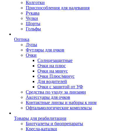
Колготки
Приспособления для надевания
Рукава
Чулки
Шорты
Гольфы
Оптика
Лупы
Футляры для очков
Очки
Солнцезащитные
Очки на плюс
Очки на минус
Очки Плюс/минус
Для водителей
Очки с защитой от УФ
Средства по уходу за линзами
Аксессуары для очков
Контактные линзы и наборы к ним
Офтальмологические комплексы
Товары для реабилитации
Биотуалеты и биопрепараты
Кресла-каталки