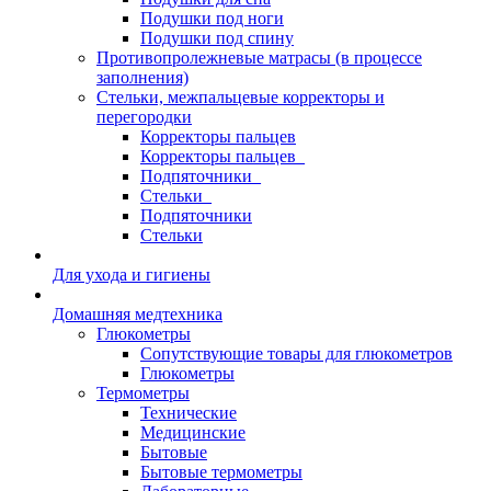
Подушки под ноги
Подушки под спину
Противопролежневые матрасы (в процессе
заполнения)
Стельки, межпальцевые корректоры и
перегородки
Корректоры пальцев
Корректоры пальцев_
Подпяточники_
Стельки_
Подпяточники
Стельки
Для ухода и гигиены
Домашняя медтехника
Глюкометры
Сопутствующие товары для глюкометров
Глюкометры
Термометры
Технические
Медицинские
Бытовые
Бытовые термометры