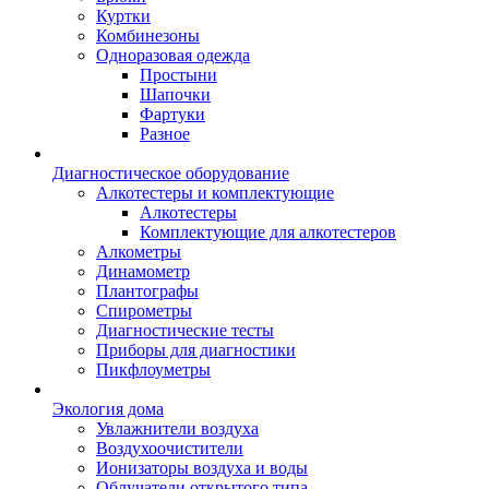
Куртки
Комбинезоны
Одноразовая одежда
Простыни
Шапочки
Фартуки
Разное
Диагностическое оборудование
Алкотестеры и комплектующие
Алкотестеры
Комплектующие для алкотестеров
Алкометры
Динамометр
Плантографы
Спирометры
Диагностические тесты
Приборы для диагностики
Пикфлоуметры
Экология дома
Увлажнители воздуха
Воздухоочистители
Ионизаторы воздуха и воды
Облучатели открытого типа