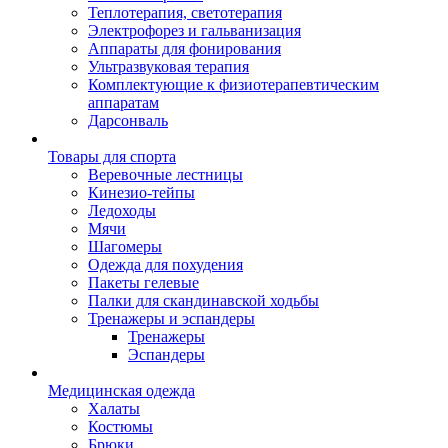
Теплотерапия, светотерапия
Электрофорез и гальванизация
Аппараты для фонирования
Ультразвуковая терапия
Комплектующие к физиотерапевтическим
аппаратам
Дарсонваль
Товары для спорта
Веревочные лестницы
Кинезио-тейпы
Ледоходы
Мячи
Шагомеры
Одежда для похудения
Пакеты гелевые
Палки для скандинавской ходьбы
Тренажеры и эспандеры
Тренажеры
Эспандеры
Медицинская одежда
Халаты
Костюмы
Брюки