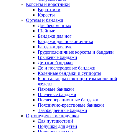
Корсеты и воротники
Воротники
Корсеты
Ортезы и бандажи
Для беременных
Шейные
Бандажи для ног
Бандажи для позвоночника
Бандажи для рук
Грудопоясничные корсеты и бандажи
Грыжевые бандажи
Детские бандажи
До и послеродовые бандажи
Коленные бандажи и суппорты
Бюстгальтеры и экзопротезы молочной
железы
Паховые бандажи
Плечевые бандажи
Послеоперационные бандажи
Пояснично-крестцовые бандажи
Тазобедренные бандажи
Ортопедические подушки
Для путешествий
Подушки для детей
Подушки для сна