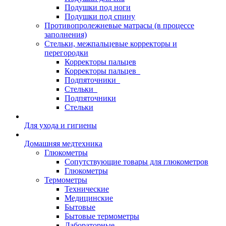
Подушки под ноги
Подушки под спину
Противопролежневые матрасы (в процессе
заполнения)
Стельки, межпальцевые корректоры и
перегородки
Корректоры пальцев
Корректоры пальцев_
Подпяточники_
Стельки_
Подпяточники
Стельки
Для ухода и гигиены
Домашняя медтехника
Глюкометры
Сопутствующие товары для глюкометров
Глюкометры
Термометры
Технические
Медицинские
Бытовые
Бытовые термометры
Лабораторные