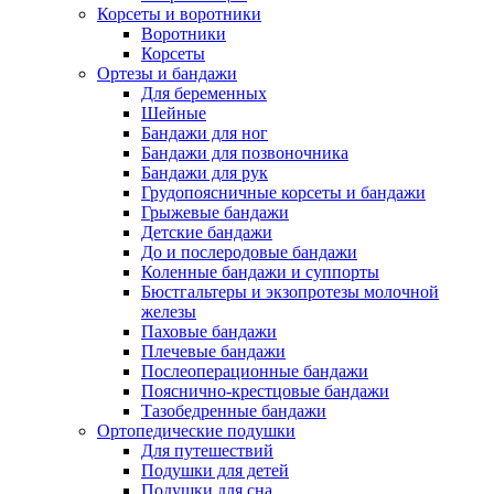
Корсеты и воротники
Воротники
Корсеты
Ортезы и бандажи
Для беременных
Шейные
Бандажи для ног
Бандажи для позвоночника
Бандажи для рук
Грудопоясничные корсеты и бандажи
Грыжевые бандажи
Детские бандажи
До и послеродовые бандажи
Коленные бандажи и суппорты
Бюстгальтеры и экзопротезы молочной
железы
Паховые бандажи
Плечевые бандажи
Послеоперационные бандажи
Пояснично-крестцовые бандажи
Тазобедренные бандажи
Ортопедические подушки
Для путешествий
Подушки для детей
Подушки для сна