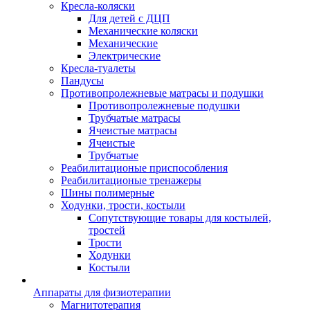
Кресла-коляски
Для детей с ДЦП
Механические коляски
Механические
Электрические
Кресла-туалеты
Пандусы
Противопролежневые матрасы и подушки
Противопролежневые подушки
Трубчатые матрасы
Ячеистые матрасы
Ячеистые
Трубчатые
Реабилитационые приспособления
Реабилитационые тренажеры
Шины полимерные
Ходунки, трости, костыли
Сопутствующие товары для костылей,
тростей
Трости
Ходунки
Костыли
Аппараты для физиотерапии
Магнитотерапия