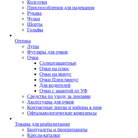
Колготки
Приспособления для надевания
Рукава
Чулки
Шорты
Гольфы
Оптика
Лупы
Футляры для очков
Очки
Солнцезащитные
Очки на плюс
Очки на минус
Очки Плюс/минус
Для водителей
Очки с защитой от УФ
Средства по уходу за линзами
Аксессуары для очков
Контактные линзы и наборы к ним
Офтальмологические комплексы
Товары для реабилитации
Биотуалеты и биопрепараты
Кресла-каталки