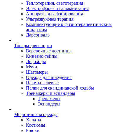
Теплотерапия, светотерапия
Электрофорез и гальванизация
Аппараты для фонирования
Ультразвуковая терапия
Комплектующие к физиотерапевтическим
аппаратам
Дарсонваль
Товары для спорта
Веревочные лестницы
Кинезио-тейпы
Ледоходы
Мячи
Шагомеры
Одежда для похудения
Пакеты гелевые
Палки для скандинавской ходьбы
Тренажеры и эспандеры
Тренажеры
Эспандеры
Медицинская одежда
Халаты
Костюмы
Брюки