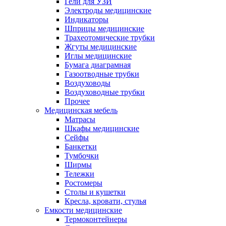
Гели для УЗИ
Электроды медицинские
Индикаторы
Шприцы медицинские
Трахеотомические трубки
Жгуты медицинские
Иглы медицинские
Бумага диаграмная
Газоотводные трубки
Воздуховоды
Воздуховодные трубки
Прочее
Медицинская мебель
Матрасы
Шкафы медицинские
Сейфы
Банкетки
Тумбочки
Ширмы
Тележки
Ростомеры
Столы и кушетки
Кресла, кровати, стулья
Емкости медицинские
Термоконтейнеры