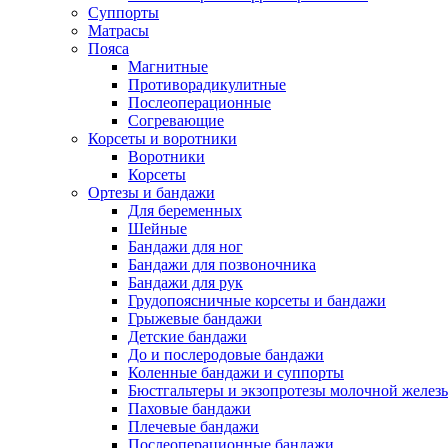
Суппорты
Матрасы
Пояса
Магнитные
Противорадикулитные
Послеоперационные
Согревающие
Корсеты и воротники
Воротники
Корсеты
Ортезы и бандажи
Для беременных
Шейные
Бандажи для ног
Бандажи для позвоночника
Бандажи для рук
Грудопоясничные корсеты и бандажи
Грыжевые бандажи
Детские бандажи
До и послеродовые бандажи
Коленные бандажи и суппорты
Бюстгальтеры и экзопротезы молочной желез
Паховые бандажи
Плечевые бандажи
Послеоперационные бандажи