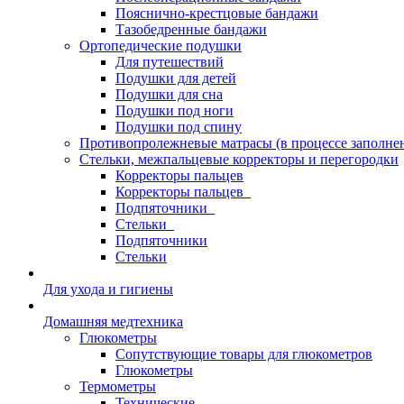
Пояснично-крестцовые бандажи
Тазобедренные бандажи
Ортопедические подушки
Для путешествий
Подушки для детей
Подушки для сна
Подушки под ноги
Подушки под спину
Противопролежневые матрасы (в процессе заполне
Стельки, межпальцевые корректоры и перегородки
Корректоры пальцев
Корректоры пальцев_
Подпяточники_
Стельки_
Подпяточники
Стельки
Для ухода и гигиены
Домашняя медтехника
Глюкометры
Сопутствующие товары для глюкометров
Глюкометры
Термометры
Технические