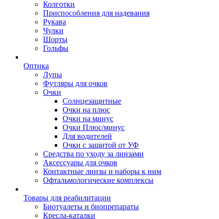
Колготки
Приспособления для надевания
Рукава
Чулки
Шорты
Гольфы
Оптика
Лупы
Футляры для очков
Очки
Солнцезащитные
Очки на плюс
Очки на минус
Очки Плюс/минус
Для водителей
Очки с защитой от УФ
Средства по уходу за линзами
Аксессуары для очков
Контактные линзы и наборы к ним
Офтальмологические комплексы
Товары для реабилитации
Биотуалеты и биопрепараты
Кресла-каталки