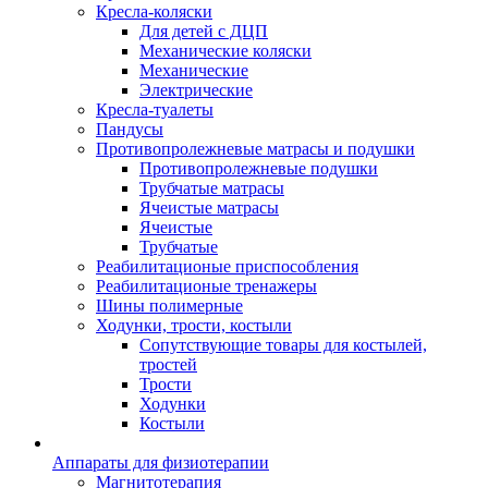
Кресла-коляски
Для детей с ДЦП
Механические коляски
Механические
Электрические
Кресла-туалеты
Пандусы
Противопролежневые матрасы и подушки
Противопролежневые подушки
Трубчатые матрасы
Ячеистые матрасы
Ячеистые
Трубчатые
Реабилитационые приспособления
Реабилитационые тренажеры
Шины полимерные
Ходунки, трости, костыли
Сопутствующие товары для костылей,
тростей
Трости
Ходунки
Костыли
Аппараты для физиотерапии
Магнитотерапия