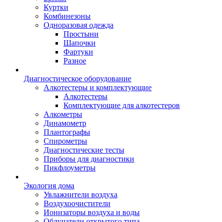
Куртки
Комбинезоны
Одноразовая одежда
Простыни
Шапочки
Фартуки
Разное
Диагностическое оборудование
Алкотестеры и комплектующие
Алкотестеры
Комплектующие для алкотестеров
Алкометры
Динамометр
Плантографы
Спирометры
Диагностические тесты
Приборы для диагностики
Пикфлоуметры
Экология дома
Увлажнители воздуха
Воздухоочистители
Ионизаторы воздуха и воды
Облучатели открытого типа