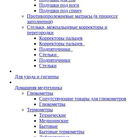
Подушки под ноги
Подушки под спину
Противопролежневые матрасы (в процессе
заполнения)
Стельки, межпальцевые корректоры и
перегородки
Корректоры пальцев
Корректоры пальцев_
Подпяточники_
Стельки_
Подпяточники
Стельки
Для ухода и гигиены
Домашняя медтехника
Глюкометры
Сопутствующие товары для глюкометров
Глюкометры
Термометры
Технические
Медицинские
Бытовые
Бытовые термометры