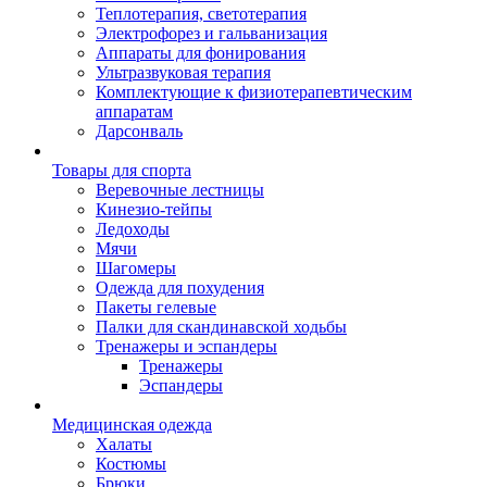
Теплотерапия, светотерапия
Электрофорез и гальванизация
Аппараты для фонирования
Ультразвуковая терапия
Комплектующие к физиотерапевтическим
аппаратам
Дарсонваль
Товары для спорта
Веревочные лестницы
Кинезио-тейпы
Ледоходы
Мячи
Шагомеры
Одежда для похудения
Пакеты гелевые
Палки для скандинавской ходьбы
Тренажеры и эспандеры
Тренажеры
Эспандеры
Медицинская одежда
Халаты
Костюмы
Брюки