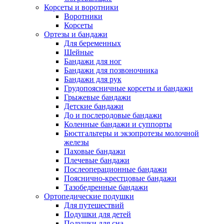
Корсеты и воротники
Воротники
Корсеты
Ортезы и бандажи
Для беременных
Шейные
Бандажи для ног
Бандажи для позвоночника
Бандажи для рук
Грудопоясничные корсеты и бандажи
Грыжевые бандажи
Детские бандажи
До и послеродовые бандажи
Коленные бандажи и суппорты
Бюстгальтеры и экзопротезы молочной
железы
Паховые бандажи
Плечевые бандажи
Послеоперационные бандажи
Пояснично-крестцовые бандажи
Тазобедренные бандажи
Ортопедические подушки
Для путешествий
Подушки для детей
Подушки для сна