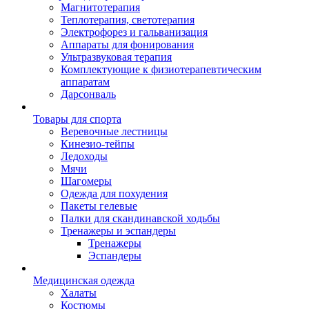
Магнитотерапия
Теплотерапия, светотерапия
Электрофорез и гальванизация
Аппараты для фонирования
Ультразвуковая терапия
Комплектующие к физиотерапевтическим
аппаратам
Дарсонваль
Товары для спорта
Веревочные лестницы
Кинезио-тейпы
Ледоходы
Мячи
Шагомеры
Одежда для похудения
Пакеты гелевые
Палки для скандинавской ходьбы
Тренажеры и эспандеры
Тренажеры
Эспандеры
Медицинская одежда
Халаты
Костюмы