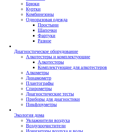
Брюки
Куртки
Комбинезоны
Одноразовая одежда
Простыни
Шапочки
Фартуки
Разное
Диагностическое оборудование
Алкотестеры и комплектующие
Алкотестеры
Комплектующие для алкотестеров
Алкометры
Динамометр
Плантографы
Спирометры
Диагностические тесты
Приборы для диагностики
Пикфлоуметры
Экология дома
Увлажнители воздуха
Воздухоочистители
Ионизаторы воздуха и воды