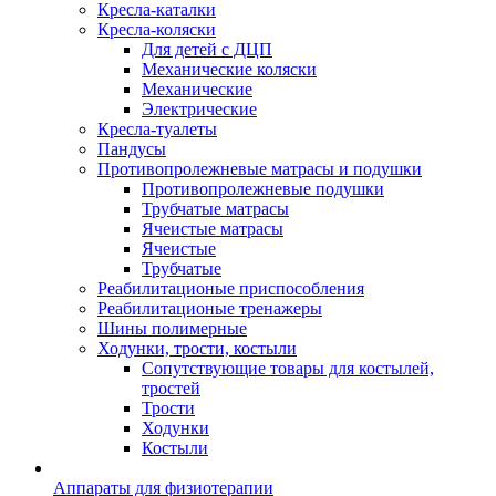
Кресла-каталки
Кресла-коляски
Для детей с ДЦП
Механические коляски
Механические
Электрические
Кресла-туалеты
Пандусы
Противопролежневые матрасы и подушки
Противопролежневые подушки
Трубчатые матрасы
Ячеистые матрасы
Ячеистые
Трубчатые
Реабилитационые приспособления
Реабилитационые тренажеры
Шины полимерные
Ходунки, трости, костыли
Сопутствующие товары для костылей,
тростей
Трости
Ходунки
Костыли
Аппараты для физиотерапии