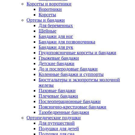
Корсеты и воротники
Воротники
Корсеты
Ортезы и бандажи
Для беременных
Шейные
Бандажи для ног
Бандажи для позвоночника
Бандажи для рук
Грудопоясничные корсеты и бандажи
Грыжевые бандажи
Детские бандажи
До и послеродовые бандажи
Коленные бандажи и суппорты
Бюстгальтеры и экзопротезы молочной
железы
Паховые бандажи
Плечевые бандажи
Послеоперационные бандажи
Пояснично-крестцовые бандажи
Тазобедренные бандажи
Ортопедические подушки
Для путешествий
Подушки для детей
Подушки для сна