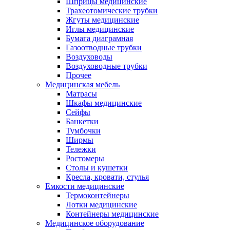
Шприцы медицинские
Трахеотомические трубки
Жгуты медицинские
Иглы медицинские
Бумага диаграмная
Газоотводные трубки
Воздуховоды
Воздуховодные трубки
Прочее
Медицинская мебель
Матрасы
Шкафы медицинские
Сейфы
Банкетки
Тумбочки
Ширмы
Тележки
Ростомеры
Столы и кушетки
Кресла, кровати, стулья
Емкости медицинские
Термоконтейнеры
Лотки медицинские
Контейнеры медицинские
Медицинское оборудование