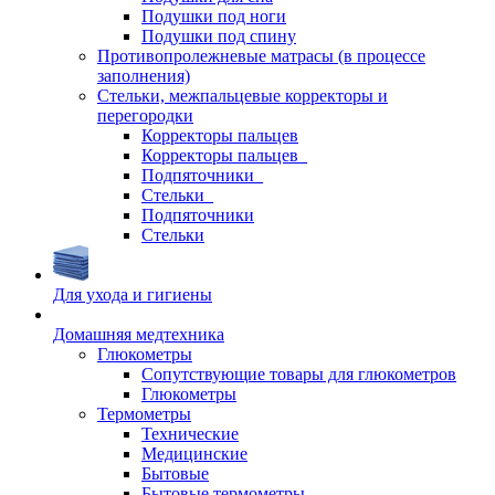
Подушки под ноги
Подушки под спину
Противопролежневые матрасы (в процессе
заполнения)
Стельки, межпальцевые корректоры и
перегородки
Корректоры пальцев
Корректоры пальцев_
Подпяточники_
Стельки_
Подпяточники
Стельки
Для ухода и гигиены
Домашняя медтехника
Глюкометры
Сопутствующие товары для глюкометров
Глюкометры
Термометры
Технические
Медицинские
Бытовые
Бытовые термометры