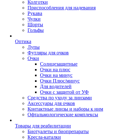
Колготки
Приспособления для надевания
Рукава
Чулки
Шорты
Гольфы
Оптика
Лупы
Футляры для очков
Очки
Солнцезащитные
Очки на плюс
Очки на минус
Очки Плюс/минус
Для водителей
Очки с защитой от УФ
Средства по уходу за линзами
Аксессуары для очков
Контактные линзы и наборы к ним
Офтальмологические комплексы
Товары для реабилитации
Биотуалеты и биопрепараты
Кресла-каталки