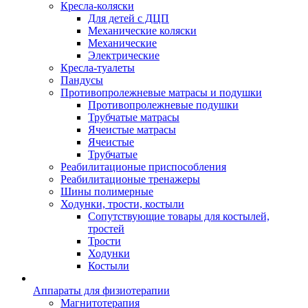
Кресла-коляски
Для детей с ДЦП
Механические коляски
Механические
Электрические
Кресла-туалеты
Пандусы
Противопролежневые матрасы и подушки
Противопролежневые подушки
Трубчатые матрасы
Ячеистые матрасы
Ячеистые
Трубчатые
Реабилитационые приспособления
Реабилитационые тренажеры
Шины полимерные
Ходунки, трости, костыли
Сопутствующие товары для костылей,
тростей
Трости
Ходунки
Костыли
Аппараты для физиотерапии
Магнитотерапия