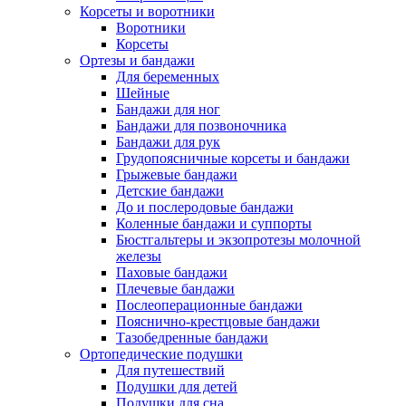
Корсеты и воротники
Воротники
Корсеты
Ортезы и бандажи
Для беременных
Шейные
Бандажи для ног
Бандажи для позвоночника
Бандажи для рук
Грудопоясничные корсеты и бандажи
Грыжевые бандажи
Детские бандажи
До и послеродовые бандажи
Коленные бандажи и суппорты
Бюстгальтеры и экзопротезы молочной
железы
Паховые бандажи
Плечевые бандажи
Послеоперационные бандажи
Пояснично-крестцовые бандажи
Тазобедренные бандажи
Ортопедические подушки
Для путешествий
Подушки для детей
Подушки для сна