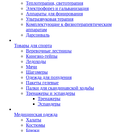
Теплотерапия, светотерапия
Электрофорез и гальванизация
Аппараты для фонирования
Ультразвуковая терапия
Комплектующие к физиотерапевтическим
аппаратам
Дарсонваль
Товары для спорта
Веревочные лестницы
Кинезио-тейпы
Ледоходы
Мячи
Шагомеры
Одежда для похудения
Пакеты гелевые
Палки для скандинавской ходьбы
Тренажеры и эспандеры
Тренажеры
Эспандеры
Медицинская одежда
Халаты
Костюмы
Брюки