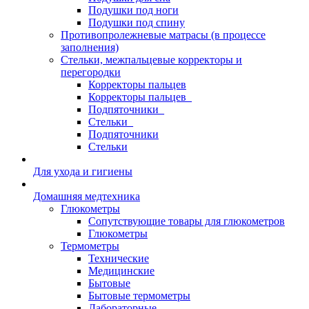
Подушки под ноги
Подушки под спину
Противопролежневые матрасы (в процессе
заполнения)
Стельки, межпальцевые корректоры и
перегородки
Корректоры пальцев
Корректоры пальцев_
Подпяточники_
Стельки_
Подпяточники
Стельки
Для ухода и гигиены
Домашняя медтехника
Глюкометры
Сопутствующие товары для глюкометров
Глюкометры
Термометры
Технические
Медицинские
Бытовые
Бытовые термометры
Лабораторные