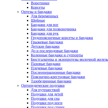
Воротники
Корсеты
Ортезы и бандажи
Для беременных
Шейные
Бандажи для ног
Бандажи для позвоночника
Бандажи для рук
Грудопоясничные корсеты и бандажи
Грыжевые бандажи
Детские бандажи
До и послеродовые бандажи
Коленные бандажи и суппорты
Бюстгальтеры и экзопротезы молочной желез
Паховые бандажи
Плечевые бандажи
Послеоперационные бандажи
Пояснично-крестцовые бандажи
Тазобедренные бандажи
Ортопедические подушки
Для путешествий
Подушки для детей
Подушки для сна
Подушки под ноги
Подушки под спину