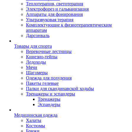
Теплотерапия, светотерапия
Электрофорез и гальванизация
Аппараты для фонирования
Ультразвуковая терапия
Комплектующие к физиотерапевтическим
аппаратам
Дарсонваль
Товары для спорта
Веревочные лестницы
Кинезио-тейпы
Ледоходы
Мячи
Шагомеры
Одежда для похудения
Пакеты гелевые
Палки для скандинавской ходьбы
Тренажеры и эспандеры
Тренажеры
Эспандеры
Медицинская одежда
Халаты
Костюмы
Брюки