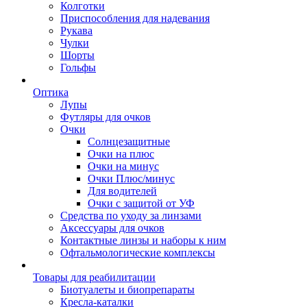
Колготки
Приспособления для надевания
Рукава
Чулки
Шорты
Гольфы
Оптика
Лупы
Футляры для очков
Очки
Солнцезащитные
Очки на плюс
Очки на минус
Очки Плюс/минус
Для водителей
Очки с защитой от УФ
Средства по уходу за линзами
Аксессуары для очков
Контактные линзы и наборы к ним
Офтальмологические комплексы
Товары для реабилитации
Биотуалеты и биопрепараты
Кресла-каталки