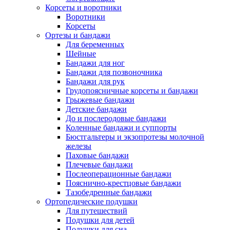
Корсеты и воротники
Воротники
Корсеты
Ортезы и бандажи
Для беременных
Шейные
Бандажи для ног
Бандажи для позвоночника
Бандажи для рук
Грудопоясничные корсеты и бандажи
Грыжевые бандажи
Детские бандажи
До и послеродовые бандажи
Коленные бандажи и суппорты
Бюстгальтеры и экзопротезы молочной
железы
Паховые бандажи
Плечевые бандажи
Послеоперационные бандажи
Пояснично-крестцовые бандажи
Тазобедренные бандажи
Ортопедические подушки
Для путешествий
Подушки для детей
Подушки для сна