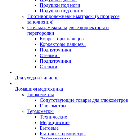
Подушки под ноги
Подушки под спину
Противопролежневые матрасы (в процессе
заполнения)
Стельки, межпальцевые корректоры и
перегородки
Корректоры пальцев
Корректоры пальцев_
Подпяточники_
Стельки_
Подпяточники
Стельки
Для ухода и гигиены
Домашняя медтехника
Глюкометры
Сопутствующие товары для глюкометров
Глюкометры
Термометры
Технические
Медицинские
Бытовые
Бытовые термометры