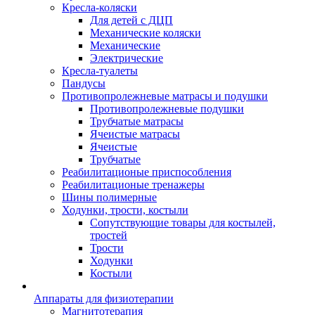
Кресла-коляски
Для детей с ДЦП
Механические коляски
Механические
Электрические
Кресла-туалеты
Пандусы
Противопролежневые матрасы и подушки
Противопролежневые подушки
Трубчатые матрасы
Ячеистые матрасы
Ячеистые
Трубчатые
Реабилитационые приспособления
Реабилитационые тренажеры
Шины полимерные
Ходунки, трости, костыли
Сопутствующие товары для костылей,
тростей
Трости
Ходунки
Костыли
Аппараты для физиотерапии
Магнитотерапия