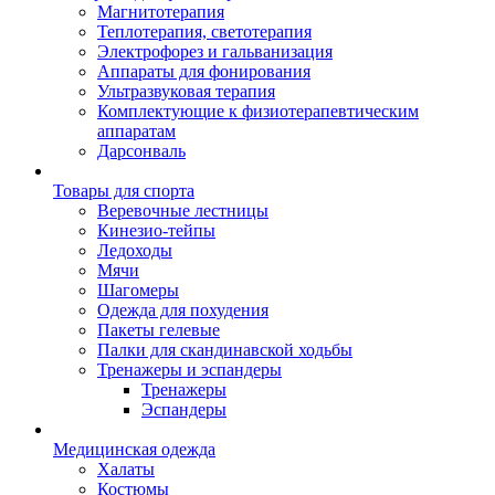
Магнитотерапия
Теплотерапия, светотерапия
Электрофорез и гальванизация
Аппараты для фонирования
Ультразвуковая терапия
Комплектующие к физиотерапевтическим
аппаратам
Дарсонваль
Товары для спорта
Веревочные лестницы
Кинезио-тейпы
Ледоходы
Мячи
Шагомеры
Одежда для похудения
Пакеты гелевые
Палки для скандинавской ходьбы
Тренажеры и эспандеры
Тренажеры
Эспандеры
Медицинская одежда
Халаты
Костюмы