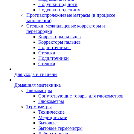
Подушки под ноги
Подушки под спину
Противопролежневые матрасы (в процессе
заполнения)
Стельки, межпальцевые корректоры и
перегородки
Корректоры пальцев
Корректоры пальцев_
Подпяточники_
Стельки_
Подпяточники
Стельки
Для ухода и гигиены
Домашняя медтехника
Глюкометры
Сопутствующие товары для глюкометров
Глюкометры
Термометры
Технические
Медицинские
Бытовые
Бытовые термометры
Лабораторные