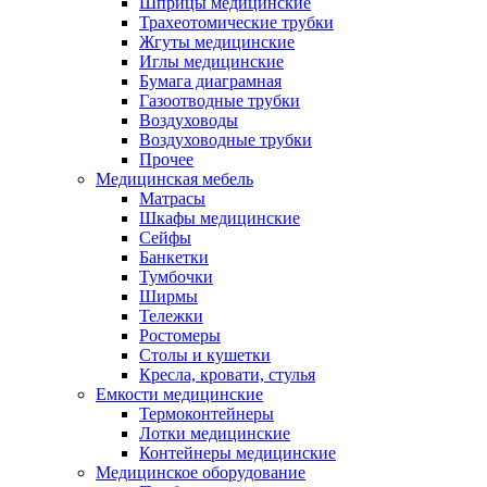
Шприцы медицинские
Трахеотомические трубки
Жгуты медицинские
Иглы медицинские
Бумага диаграмная
Газоотводные трубки
Воздуховоды
Воздуховодные трубки
Прочее
Медицинская мебель
Матрасы
Шкафы медицинские
Сейфы
Банкетки
Тумбочки
Ширмы
Тележки
Ростомеры
Столы и кушетки
Кресла, кровати, стулья
Емкости медицинские
Термоконтейнеры
Лотки медицинские
Контейнеры медицинские
Медицинское оборудование