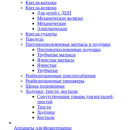
Кресла-каталки
Кресла-коляски
Для детей с ДЦП
Механические коляски
Механические
Электрические
Кресла-туалеты
Пандусы
Противопролежневые матрасы и подушки
Противопролежневые подушки
Трубчатые матрасы
Ячеистые матрасы
Ячеистые
Трубчатые
Реабилитационые приспособления
Реабилитационые тренажеры
Шины полимерные
Ходунки, трости, костыли
Сопутствующие товары для костылей,
тростей
Трости
Ходунки
Костыли
Аппараты для физиотерапии