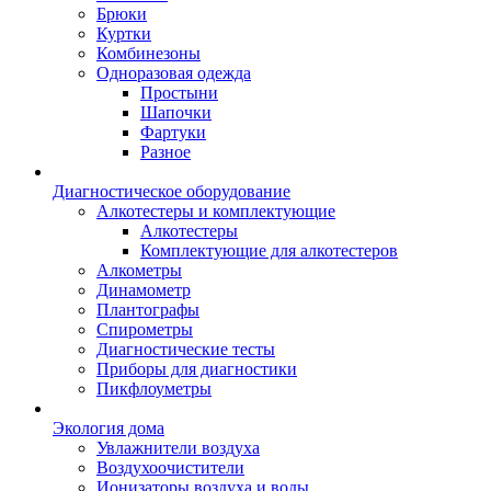
Брюки
Куртки
Комбинезоны
Одноразовая одежда
Простыни
Шапочки
Фартуки
Разное
Диагностическое оборудование
Алкотестеры и комплектующие
Алкотестеры
Комплектующие для алкотестеров
Алкометры
Динамометр
Плантографы
Спирометры
Диагностические тесты
Приборы для диагностики
Пикфлоуметры
Экология дома
Увлажнители воздуха
Воздухоочистители
Ионизаторы воздуха и воды