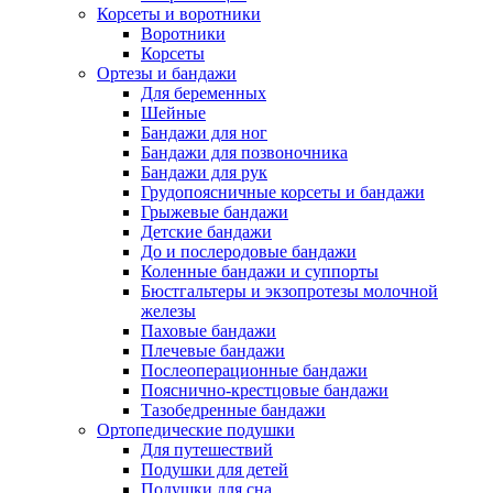
Корсеты и воротники
Воротники
Корсеты
Ортезы и бандажи
Для беременных
Шейные
Бандажи для ног
Бандажи для позвоночника
Бандажи для рук
Грудопоясничные корсеты и бандажи
Грыжевые бандажи
Детские бандажи
До и послеродовые бандажи
Коленные бандажи и суппорты
Бюстгальтеры и экзопротезы молочной
железы
Паховые бандажи
Плечевые бандажи
Послеоперационные бандажи
Пояснично-крестцовые бандажи
Тазобедренные бандажи
Ортопедические подушки
Для путешествий
Подушки для детей
Подушки для сна