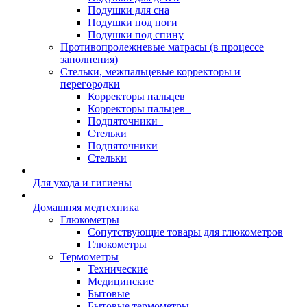
Подушки для сна
Подушки под ноги
Подушки под спину
Противопролежневые матрасы (в процессе
заполнения)
Стельки, межпальцевые корректоры и
перегородки
Корректоры пальцев
Корректоры пальцев_
Подпяточники_
Стельки_
Подпяточники
Стельки
Для ухода и гигиены
Домашняя медтехника
Глюкометры
Сопутствующие товары для глюкометров
Глюкометры
Термометры
Технические
Медицинские
Бытовые
Бытовые термометры