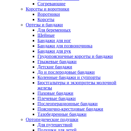
Согревающие
Корсеты и воротники
Воротники
Корсеты
Ортезы и бандажи
Для беременных
Шейные
Бандажи для ног
Бандажи для позвоночника
Бандажи для рук
Грудопоясничные корсеты и бандажи
Грыжевые бандажи
Детские бандажи
До и послеродовые бандажи
Коленные бандажи и суппорты
Бюстгальтеры и экзопротезы молочной
железы
Паховые бандажи
Плечевые бандажи
Послеоперационные бандажи
Пояснично-крестцовые бандажи
Тазобедренные бандажи
Ортопедические подушки
Для путешествий
Подушки для детей