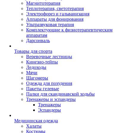
Магнитотерапия
Теплотерапия, светотерапия
Электрофорез и гальванизация
Аппараты для фонирования
Ультразвуковая терапия
Комплектующие к физиотерапевтическим
аппаратам
Дарсонваль
Товары для спорта
Веревочные лестницы
Кинезио-тейпы
Ледоходы
Мячи
Шагомеры
Одежда для похудения
Пакеты гелевые
Палки для скандинавской ходьбы
Тренажеры и эспандеры
Тренажеры
Эспандеры
Медицинская одежда
Халаты
Костюмы