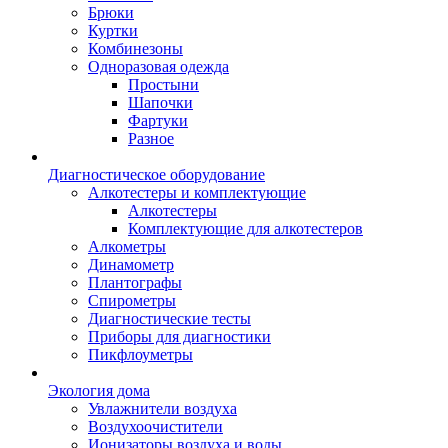
Брюки
Куртки
Комбинезоны
Одноразовая одежда
Простыни
Шапочки
Фартуки
Разное
Диагностическое оборудование
Алкотестеры и комплектующие
Алкотестеры
Комплектующие для алкотестеров
Алкометры
Динамометр
Плантографы
Спирометры
Диагностические тесты
Приборы для диагностики
Пикфлоуметры
Экология дома
Увлажнители воздуха
Воздухоочистители
Ионизаторы воздуха и воды