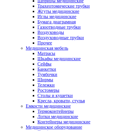
Шприцы медицинские
Трахеотомические трубки
Жгуты медицинские
Иглы медицинские
Бумага диаграмная
Газоотводные трубки
Воздуховоды
Воздуховодные трубки
Прочее
Медицинская мебель
Матрасы
Шкафы медицинские
Сейфы
Банкетки
Тумбочки
Ширмы
Тележки
Ростомеры
Столы и кушетки
Кресла, кровати, стулья
Емкости медицинские
Термоконтейнеры
Лотки медицинские
Контейнеры медицинские
Медицинское оборудование