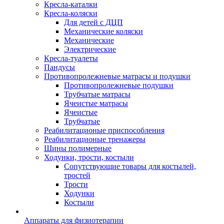
Кресла-каталки
Кресла-коляски
Для детей с ДЦП
Механические коляски
Механические
Электрические
Кресла-туалеты
Пандусы
Противопролежневые матрасы и подушки
Противопролежневые подушки
Трубчатые матрасы
Ячеистые матрасы
Ячеистые
Трубчатые
Реабилитационые приспособления
Реабилитационые тренажеры
Шины полимерные
Ходунки, трости, костыли
Сопутствующие товары для костылей,
тростей
Трости
Ходунки
Костыли
Аппараты для физиотерапии