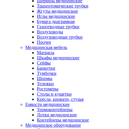
Шприцы медицинские
Трахеотомические трубки
Жгуты медицинские
Иглы медицинские
Бумага диаграмная
Газоотводные трубки
Воздуховоды
Воздуховодные трубки
Прочее
Медицинская мебель
Матрасы
Шкафы медицинские
Сейфы
Банкетки
Тумбочки
Ширмы
Тележки
Ростомеры
Столы и кушетки
Кресла, кровати, стулья
Емкости медицинские
Термоконтейнеры
Лотки медицинские
Контейнеры медицинские
Медицинское оборудование