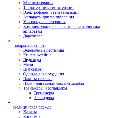
Магнитотерапия
Теплотерапия, светотерапия
Электрофорез и гальванизация
Аппараты для фонирования
Ультразвуковая терапия
Комплектующие к физиотерапевтическим
аппаратам
Дарсонваль
Товары для спорта
Веревочные лестницы
Кинезио-тейпы
Ледоходы
Мячи
Шагомеры
Одежда для похудения
Пакеты гелевые
Палки для скандинавской ходьбы
Тренажеры и эспандеры
Тренажеры
Эспандеры
Медицинская одежда
Халаты
Костюмы