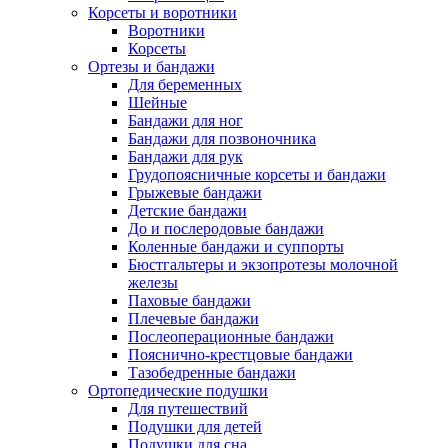
Корсеты и воротники
Воротники
Корсеты
Ортезы и бандажи
Для беременных
Шейные
Бандажи для ног
Бандажи для позвоночника
Бандажи для рук
Грудопоясничные корсеты и бандажи
Грыжевые бандажи
Детские бандажи
До и послеродовые бандажи
Коленные бандажи и суппорты
Бюстгальтеры и экзопротезы молочной
железы
Паховые бандажи
Плечевые бандажи
Послеоперационные бандажи
Пояснично-крестцовые бандажи
Тазобедренные бандажи
Ортопедические подушки
Для путешествий
Подушки для детей
Подушки для сна