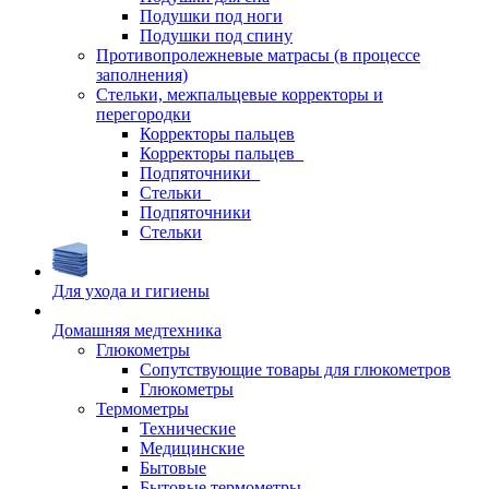
Подушки под ноги
Подушки под спину
Противопролежневые матрасы (в процессе
заполнения)
Стельки, межпальцевые корректоры и
перегородки
Корректоры пальцев
Корректоры пальцев_
Подпяточники_
Стельки_
Подпяточники
Стельки
Для ухода и гигиены
Домашняя медтехника
Глюкометры
Сопутствующие товары для глюкометров
Глюкометры
Термометры
Технические
Медицинские
Бытовые
Бытовые термометры