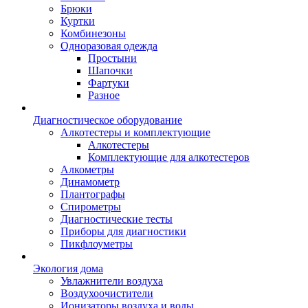
Брюки
Куртки
Комбинезоны
Одноразовая одежда
Простыни
Шапочки
Фартуки
Разное
Диагностическое оборудование
Алкотестеры и комплектующие
Алкотестеры
Комплектующие для алкотестеров
Алкометры
Динамометр
Плантографы
Спирометры
Диагностические тесты
Приборы для диагностики
Пикфлоуметры
Экология дома
Увлажнители воздуха
Воздухоочистители
Ионизаторы воздуха и воды