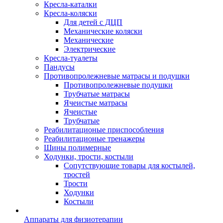
Кресла-каталки
Кресла-коляски
Для детей с ДЦП
Механические коляски
Механические
Электрические
Кресла-туалеты
Пандусы
Противопролежневые матрасы и подушки
Противопролежневые подушки
Трубчатые матрасы
Ячеистые матрасы
Ячеистые
Трубчатые
Реабилитационые приспособления
Реабилитационые тренажеры
Шины полимерные
Ходунки, трости, костыли
Сопутствующие товары для костылей,
тростей
Трости
Ходунки
Костыли
Аппараты для физиотерапии