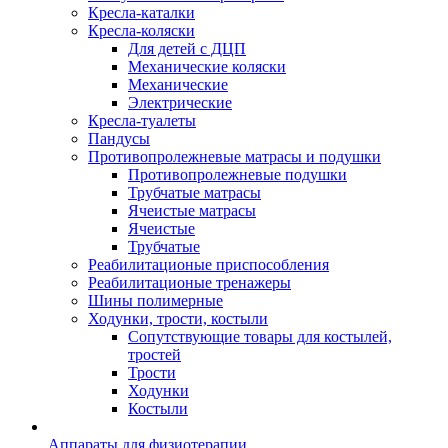
Кресла-каталки
Кресла-коляски
Для детей с ДЦП
Механические коляски
Механические
Электрические
Кресла-туалеты
Пандусы
Противопролежневые матрасы и подушки
Противопролежневые подушки
Трубчатые матрасы
Ячеистые матрасы
Ячеистые
Трубчатые
Реабилитационые приспособления
Реабилитационые тренажеры
Шины полимерные
Ходунки, трости, костыли
Сопутствующие товары для костылей,
тростей
Трости
Ходунки
Костыли
Аппараты для физиотерапии