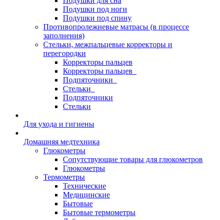
Подушки для сна
Подушки под ноги
Подушки под спину
Противопролежневые матрасы (в процессе
заполнения)
Стельки, межпальцевые корректоры и
перегородки
Корректоры пальцев
Корректоры пальцев_
Подпяточники_
Стельки_
Подпяточники
Стельки
Для ухода и гигиены
Домашняя медтехника
Глюкометры
Сопутствующие товары для глюкометров
Глюкометры
Термометры
Технические
Медицинские
Бытовые
Бытовые термометры