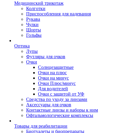
Медицинский трикотаж
Колготки
Приспособления для надевания
Рукава
Чулки
Шорты
Гольфы
Оптика
Лупы
Футляры для очков
Очки
Солнцезащитные
Очки на плюс
Очки на минус
Очки Плюс/минус
Для водителей
Очки с защитой от УФ
Средства по уходу за линзами
Аксессуары для очков
Контактные линзы и наборы к ним
Офтальмологические комплексы
Товары для реабилитации
Биотуалеты и биопрепараты