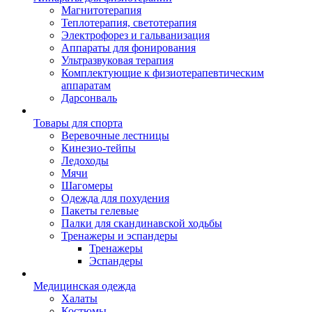
Магнитотерапия
Теплотерапия, светотерапия
Электрофорез и гальванизация
Аппараты для фонирования
Ультразвуковая терапия
Комплектующие к физиотерапевтическим
аппаратам
Дарсонваль
Товары для спорта
Веревочные лестницы
Кинезио-тейпы
Ледоходы
Мячи
Шагомеры
Одежда для похудения
Пакеты гелевые
Палки для скандинавской ходьбы
Тренажеры и эспандеры
Тренажеры
Эспандеры
Медицинская одежда
Халаты
Костюмы