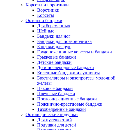
Корсеты и воротники
Воротники
Корсеты
Ортезы и бандажи
Для беременных
Шейные
Бандажи для ног
Бандажи для позвоночника
Бандажи для рук
Грудопоясничные корсеты и бандажи
Грыжевые бандажи
Детские бандажи
До и послеродовые бандажи
Коленные бандажи и суппорты
Бюстгальтеры и экзопротезы молочной
железы
Паховые бандажи
Плечевые бандажи
Послеоперационные бандажи
Пояснично-крестцовые бандажи
Тазобедренные бандажи
Ортопедические подушки
Для путешествий
Подушки для детей