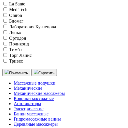
La Sante
MediTech
Omron
Биомаг
Лаборатория Кузнецова
Ляпко
Ортодон
Поликонд
Тимбэ
Торг Лайнс
Тривес
Применить
Сбросить
Массажные подушки
Механические
Механические массажеры
Коврики массажные
Аппликаторы
Электрические
Банки массажные
Гидромассажные ванны
Деревяные массажеры