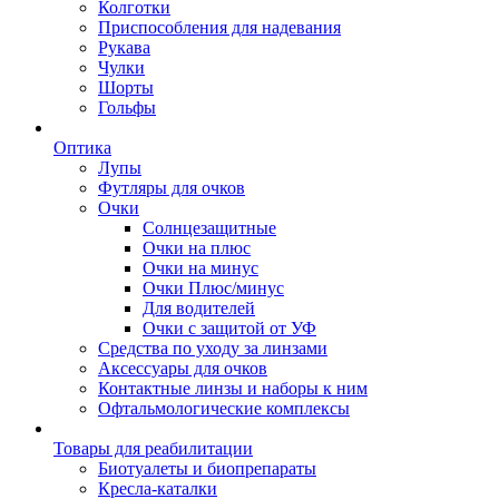
Колготки
Приспособления для надевания
Рукава
Чулки
Шорты
Гольфы
Оптика
Лупы
Футляры для очков
Очки
Солнцезащитные
Очки на плюс
Очки на минус
Очки Плюс/минус
Для водителей
Очки с защитой от УФ
Средства по уходу за линзами
Аксессуары для очков
Контактные линзы и наборы к ним
Офтальмологические комплексы
Товары для реабилитации
Биотуалеты и биопрепараты
Кресла-каталки