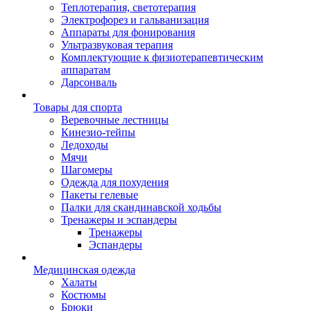
Теплотерапия, светотерапия
Электрофорез и гальванизация
Аппараты для фонирования
Ультразвуковая терапия
Комплектующие к физиотерапевтическим
аппаратам
Дарсонваль
Товары для спорта
Веревочные лестницы
Кинезио-тейпы
Ледоходы
Мячи
Шагомеры
Одежда для похудения
Пакеты гелевые
Палки для скандинавской ходьбы
Тренажеры и эспандеры
Тренажеры
Эспандеры
Медицинская одежда
Халаты
Костюмы
Брюки