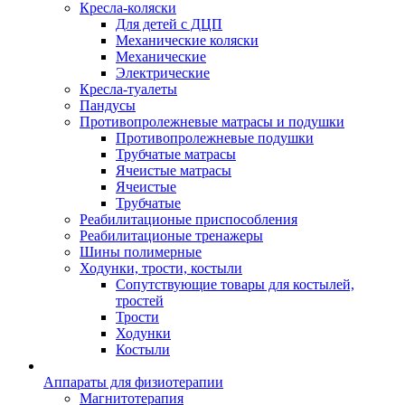
Кресла-коляски
Для детей с ДЦП
Механические коляски
Механические
Электрические
Кресла-туалеты
Пандусы
Противопролежневые матрасы и подушки
Противопролежневые подушки
Трубчатые матрасы
Ячеистые матрасы
Ячеистые
Трубчатые
Реабилитационые приспособления
Реабилитационые тренажеры
Шины полимерные
Ходунки, трости, костыли
Сопутствующие товары для костылей,
тростей
Трости
Ходунки
Костыли
Аппараты для физиотерапии
Магнитотерапия