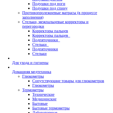
Подушки под ноги
Подушки под спину
Противопролежневые матрасы (в процессе
заполнения)
Стельки, межпальцевые корректоры и
перегородки
Корректоры пальцев
Корректоры пальцев_
Подпяточники_
Стельки_
Подпяточники
Стельки
Для ухода и гигиены
Домашняя медтехника
Глюкометры
Сопутствующие товары для глюкометров
Глюкометры
Термометры
Технические
Медицинские
Бытовые
Бытовые термометры
Лабораторные