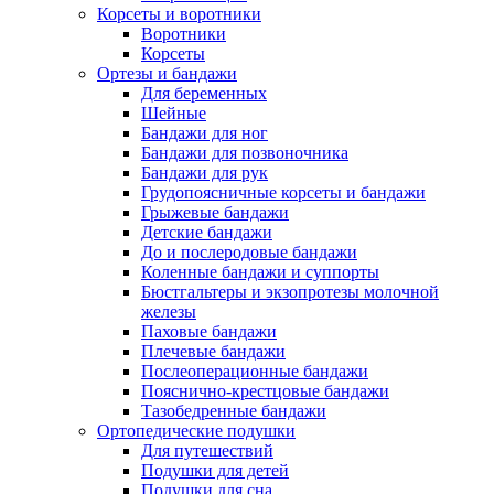
Корсеты и воротники
Воротники
Корсеты
Ортезы и бандажи
Для беременных
Шейные
Бандажи для ног
Бандажи для позвоночника
Бандажи для рук
Грудопоясничные корсеты и бандажи
Грыжевые бандажи
Детские бандажи
До и послеродовые бандажи
Коленные бандажи и суппорты
Бюстгальтеры и экзопротезы молочной
железы
Паховые бандажи
Плечевые бандажи
Послеоперационные бандажи
Пояснично-крестцовые бандажи
Тазобедренные бандажи
Ортопедические подушки
Для путешествий
Подушки для детей
Подушки для сна