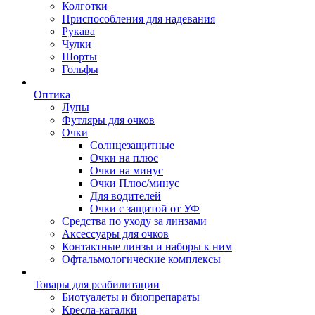
Колготки
Приспособления для надевания
Рукава
Чулки
Шорты
Гольфы
Оптика
Лупы
Футляры для очков
Очки
Солнцезащитные
Очки на плюс
Очки на минус
Очки Плюс/минус
Для водителей
Очки с защитой от УФ
Средства по уходу за линзами
Аксессуары для очков
Контактные линзы и наборы к ним
Офтальмологические комплексы
Товары для реабилитации
Биотуалеты и биопрепараты
Кресла-каталки