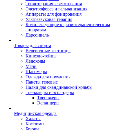
Теплотерапия, светотерапия
Электрофорез и гальванизация
Аппараты для фонирования
Ультразвуковая терапия
Комплектующие к физиотерапевтическим
аппаратам
Дарсонваль
Товары для спорта
Веревочные лестницы
Кинезио-тейпы
Ледоходы
Мячи
Шагомеры
Одежда для похудения
Пакеты гелевые
Палки для скандинавской ходьбы
Тренажеры и эспандеры
Тренажеры
Эспандеры
Медицинская одежда
Халаты
Костюмы
Брюки