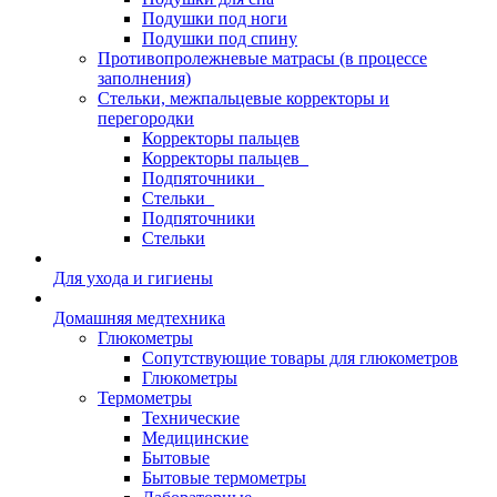
Подушки под ноги
Подушки под спину
Противопролежневые матрасы (в процессе
заполнения)
Стельки, межпальцевые корректоры и
перегородки
Корректоры пальцев
Корректоры пальцев_
Подпяточники_
Стельки_
Подпяточники
Стельки
Для ухода и гигиены
Домашняя медтехника
Глюкометры
Сопутствующие товары для глюкометров
Глюкометры
Термометры
Технические
Медицинские
Бытовые
Бытовые термометры