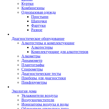
Куртки
Комбинезоны
Одноразовая одежда
Простыни
Шапочки
Фартуки
Разное
Диагностическое оборудование
Алкотестеры и комплектующие
Алкотестеры
Комплектующие для алкотестеров
Алкометры
Динамометр
Плантографы
Спирометры
Диагностические тесты
Приборы для диагностики
Пикфлоуметры
Экология дома
Увлажнители воздуха
Воздухоочистители
Ионизаторы воздуха и воды
Облучатели открытого типа