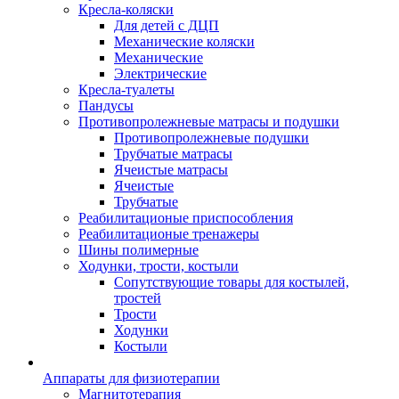
Кресла-коляски
Для детей с ДЦП
Механические коляски
Механические
Электрические
Кресла-туалеты
Пандусы
Противопролежневые матрасы и подушки
Противопролежневые подушки
Трубчатые матрасы
Ячеистые матрасы
Ячеистые
Трубчатые
Реабилитационые приспособления
Реабилитационые тренажеры
Шины полимерные
Ходунки, трости, костыли
Сопутствующие товары для костылей,
тростей
Трости
Ходунки
Костыли
Аппараты для физиотерапии
Магнитотерапия