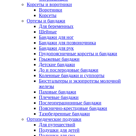
Корсеты и воротники
Воротники
Корсеты
Ортезы и бандажи
Для беременных
Шейные
Бандажи для ног
Бандажи для позвоночника
Бандажи для рук
Грудопоясничные корсеты и бандажи
Грыжевые бандажи
Детские бандажи
До и послеродовые бандажи
Коленные бандажи и суппорты
Бюстгальтеры и экзопротезы молочной
железы
Паховые бандажи
Плечевые бандажи
Послеоперационные бандажи
Пояснично-крестцовые бандажи
Тазобедренные бандажи
Ортопедические подушки
Для путешествий
Подушки для детей
Подушки для сна