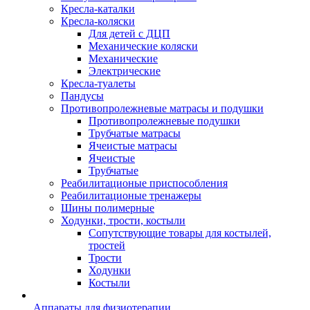
Кресла-каталки
Кресла-коляски
Для детей с ДЦП
Механические коляски
Механические
Электрические
Кресла-туалеты
Пандусы
Противопролежневые матрасы и подушки
Противопролежневые подушки
Трубчатые матрасы
Ячеистые матрасы
Ячеистые
Трубчатые
Реабилитационые приспособления
Реабилитационые тренажеры
Шины полимерные
Ходунки, трости, костыли
Сопутствующие товары для костылей,
тростей
Трости
Ходунки
Костыли
Аппараты для физиотерапии