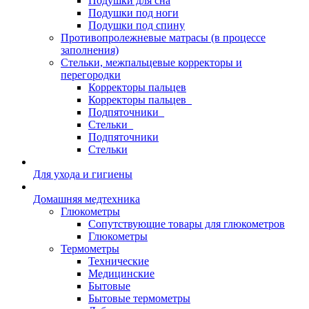
Подушки для сна
Подушки под ноги
Подушки под спину
Противопролежневые матрасы (в процессе
заполнения)
Стельки, межпальцевые корректоры и
перегородки
Корректоры пальцев
Корректоры пальцев_
Подпяточники_
Стельки_
Подпяточники
Стельки
Для ухода и гигиены
Домашняя медтехника
Глюкометры
Сопутствующие товары для глюкометров
Глюкометры
Термометры
Технические
Медицинские
Бытовые
Бытовые термометры