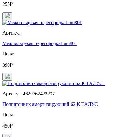
255₽
Артикул:
Межпальцевая перегородкаLum801
Цена:
390₽
Артикул: 4620762423297
Подпяточник амортизирующий 62 К ТАЛУС_
Цена:
450₽