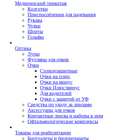
Медицинский трикотаж
Колготки
Приспособления для надевания
Рукава
Чулки
Шорты
Гольфы
Оптика
Лупы
Футляры для очков
Очки
Солнцезащитные
Очки на плюс
Очки на минус
Очки Плюс/минус
Для водителей
Очки с защитой от УФ
Средства по уходу за линзами
Аксессуары для очков
Контактные линзы и наборы к ним
Офтальмологические комплексы
Товары для реабилитации
Биотуалеты и биопрепараты