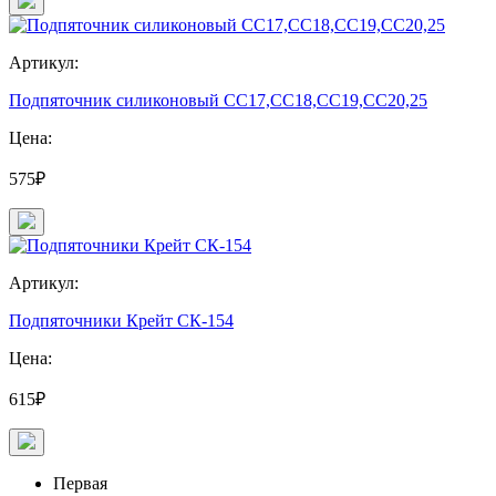
Артикул:
Подпяточник силиконовый СС17,СС18,СС19,СС20,25
Цена:
575₽
Артикул:
Подпяточники Крейт СК-154
Цена:
615₽
Первая