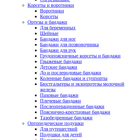
Корсеты и воротники
Воротники
Корсеты
Ортезы и бандажи
Для беременных
Шейные
Бандажи для ног
Бандажи для позвоночника
Бандажи для рук
Грудопоясничные корсеты и бандажи
Грыжевые бандажи
Детские бандажи
До и послеродовые бандажи
Коленные бандажи и суппорты
Бюстгальтеры и экзопротезы молочной
железы
Паховые бандажи
Плечевые бандажи
Послеоперационные бандажи
Пояснично-крестцовые бандажи
Тазобедренные бандажи
Ортопедические подушки
Для путешествий
Подушки для детей