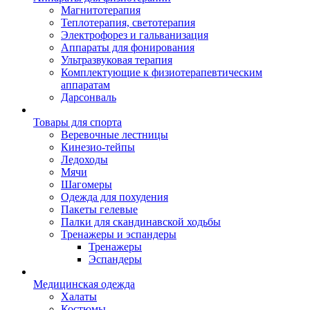
Магнитотерапия
Теплотерапия, светотерапия
Электрофорез и гальванизация
Аппараты для фонирования
Ультразвуковая терапия
Комплектующие к физиотерапевтическим
аппаратам
Дарсонваль
Товары для спорта
Веревочные лестницы
Кинезио-тейпы
Ледоходы
Мячи
Шагомеры
Одежда для похудения
Пакеты гелевые
Палки для скандинавской ходьбы
Тренажеры и эспандеры
Тренажеры
Эспандеры
Медицинская одежда
Халаты
Костюмы