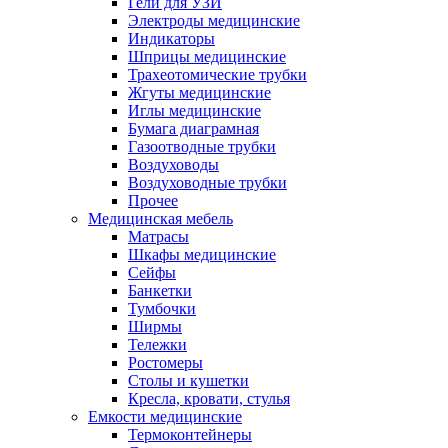
Гели для УЗИ
Электроды медицинские
Индикаторы
Шприцы медицинские
Трахеотомические трубки
Жгуты медицинские
Иглы медицинские
Бумага диаграмная
Газоотводные трубки
Воздуховоды
Воздуховодные трубки
Прочее
Медицинская мебель
Матрасы
Шкафы медицинские
Сейфы
Банкетки
Тумбочки
Ширмы
Тележки
Ростомеры
Столы и кушетки
Кресла, кровати, стулья
Емкости медицинские
Термоконтейнеры