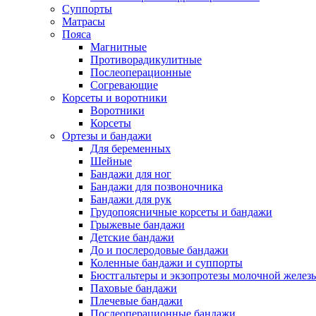
Суппорты
Матрасы
Пояса
Магнитные
Противорадикулитные
Послеоперационные
Согревающие
Корсеты и воротники
Воротники
Корсеты
Ортезы и бандажи
Для беременных
Шейные
Бандажи для ног
Бандажи для позвоночника
Бандажи для рук
Грудопоясничные корсеты и бандажи
Грыжевые бандажи
Детские бандажи
До и послеродовые бандажи
Коленные бандажи и суппорты
Бюстгальтеры и экзопротезы молочной желез
Паховые бандажи
Плечевые бандажи
Послеоперационные бандажи