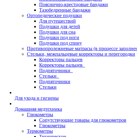
Пояснично-крестцовые бандажи
Тазобедренные бандажи
Ортопедические подушки
Для путешествий
Подушки для детей
Подушки для сна
Подушки под ноги
Подушки под спину
Противопролежневые матрасы (в процессе заполне
Стельки, межпальцевые корректоры и перегородки
Корректоры пальцев
Корректоры пальцев_
Подпяточники_
Стельки_
Подпяточники
Стельки
Для ухода и гигиены
Домашняя медтехника
Глюкометры
Сопутствующие товары для глюкометров
Глюкометры
Термометры
Технические