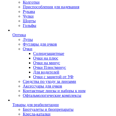
Колготки
Приспособления для надевания
Рукава
Чулки
Шорты
Гольфы
Оптика
Лупы
Футляры для очков
Очки
Солнцезащитные
Очки на плюс
Очки на минус
Очки Плюс/минус
Для водителей
Очки с защитой от УФ
Средства по уходу за линзами
Аксессуары для очков
Контактные линзы и наборы к ним
Офтальмологические комплексы
Товары для реабилитации
Биотуалеты и биопрепараты
Кресла-каталки