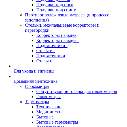
Подушки под ноги
Подушки под спину
Противопролежневые матрасы (в процессе
заполнения)
Стельки, межпальцевые корректоры и
перегородки
Корректоры пальцев
Корректоры пальцев_
Подпяточники_
Стельки_
Подпяточники
Стельки
Для ухода и гигиены
Домашняя медтехника
Глюкометры
Сопутствующие товары для глюкометров
Глюкометры
Термометры
Технические
Медицинские
Бытовые
Бытовые термометры