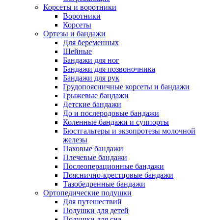
Корсеты и воротники
Воротники
Корсеты
Ортезы и бандажи
Для беременных
Шейные
Бандажи для ног
Бандажи для позвоночника
Бандажи для рук
Грудопоясничные корсеты и бандажи
Грыжевые бандажи
Детские бандажи
До и послеродовые бандажи
Коленные бандажи и суппорты
Бюстгальтеры и экзопротезы молочной
железы
Паховые бандажи
Плечевые бандажи
Послеоперационные бандажи
Пояснично-крестцовые бандажи
Тазобедренные бандажи
Ортопедические подушки
Для путешествий
Подушки для детей
Подушки для сна