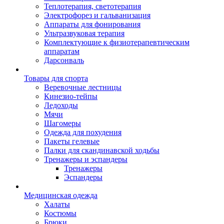
Теплотерапия, светотерапия
Электрофорез и гальванизация
Аппараты для фонирования
Ультразвуковая терапия
Комплектующие к физиотерапевтическим
аппаратам
Дарсонваль
Товары для спорта
Веревочные лестницы
Кинезио-тейпы
Ледоходы
Мячи
Шагомеры
Одежда для похудения
Пакеты гелевые
Палки для скандинавской ходьбы
Тренажеры и эспандеры
Тренажеры
Эспандеры
Медицинская одежда
Халаты
Костюмы
Брюки