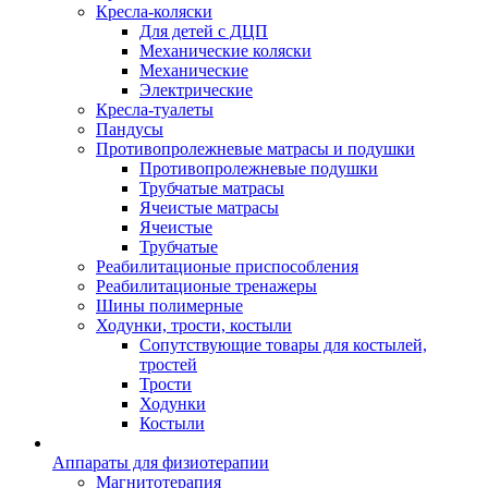
Кресла-коляски
Для детей с ДЦП
Механические коляски
Механические
Электрические
Кресла-туалеты
Пандусы
Противопролежневые матрасы и подушки
Противопролежневые подушки
Трубчатые матрасы
Ячеистые матрасы
Ячеистые
Трубчатые
Реабилитационые приспособления
Реабилитационые тренажеры
Шины полимерные
Ходунки, трости, костыли
Сопутствующие товары для костылей,
тростей
Трости
Ходунки
Костыли
Аппараты для физиотерапии
Магнитотерапия