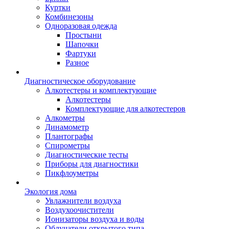
Куртки
Комбинезоны
Одноразовая одежда
Простыни
Шапочки
Фартуки
Разное
Диагностическое оборудование
Алкотестеры и комплектующие
Алкотестеры
Комплектующие для алкотестеров
Алкометры
Динамометр
Плантографы
Спирометры
Диагностические тесты
Приборы для диагностики
Пикфлоуметры
Экология дома
Увлажнители воздуха
Воздухоочистители
Ионизаторы воздуха и воды
Облучатели открытого типа