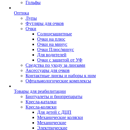
Гольфы
Оптика
Лупы
Футляры для очков
Очки
Солнцезащитные
Очки на плюс
Очки на минус
Очки Плюс/минус
Для водителей
Очки с защитой от УФ
Средства по уходу за линзами
Аксессуары для очков
Контактные линзы и наборы к ним
Офтальмологические комплексы
Товары для реабилитации
Биотуалеты и биопрепараты
Кресла-каталки
Кресла-коляски
Для детей с ДЦП
Механические коляски
Механические
Электрические