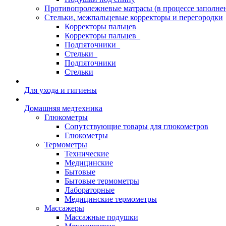
Противопролежневые матрасы (в процессе заполне
Стельки, межпальцевые корректоры и перегородки
Корректоры пальцев
Корректоры пальцев_
Подпяточники_
Стельки_
Подпяточники
Стельки
Для ухода и гигиены
Домашняя медтехника
Глюкометры
Сопутствующие товары для глюкометров
Глюкометры
Термометры
Технические
Медицинские
Бытовые
Бытовые термометры
Лабораторные
Медицинские термометры
Массажеры
Массажные подушки