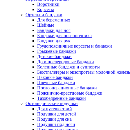
Воротники
Корсеты
Ортезы и бандажи
Для беременных
Шейные
Бандажи для ног
Бандажи для позвоночника
Бандажи для рук
Грудопоясничные корсеты и бандажи
Грыжевые бандажи
Детские бандажи
До и послеродовые бандажи
Коленные бандажи и суппорты
Бюстгальтеры и экзопротезы молочной желез
Паховые бандажи
Плечевые бандажи
Послеоперационные бандажи
Пояснично-крестцовые бандажи
Тазобедренные бандажи
Ортопедические подушки
Для путешествий
Подушки для детей
Подушки для сна
Подушки под ноги
Подушки под спину