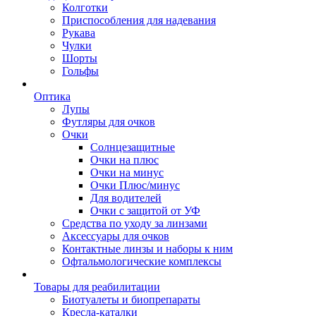
Колготки
Приспособления для надевания
Рукава
Чулки
Шорты
Гольфы
Оптика
Лупы
Футляры для очков
Очки
Солнцезащитные
Очки на плюс
Очки на минус
Очки Плюс/минус
Для водителей
Очки с защитой от УФ
Средства по уходу за линзами
Аксессуары для очков
Контактные линзы и наборы к ним
Офтальмологические комплексы
Товары для реабилитации
Биотуалеты и биопрепараты
Кресла-каталки