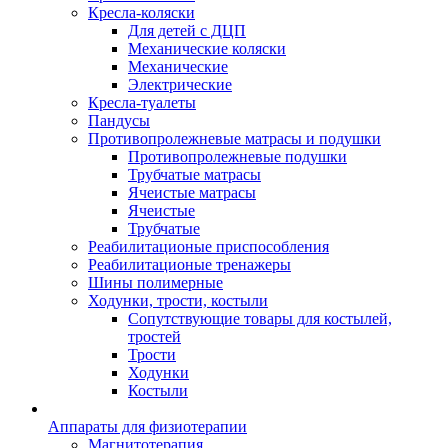
Кресла-коляски
Для детей с ДЦП
Механические коляски
Механические
Электрические
Кресла-туалеты
Пандусы
Противопролежневые матрасы и подушки
Противопролежневые подушки
Трубчатые матрасы
Ячеистые матрасы
Ячеистые
Трубчатые
Реабилитационые приспособления
Реабилитационые тренажеры
Шины полимерные
Ходунки, трости, костыли
Сопутствующие товары для костылей,
тростей
Трости
Ходунки
Костыли
Аппараты для физиотерапии
Магнитотерапия