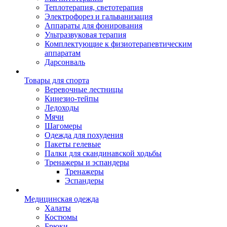
Теплотерапия, светотерапия
Электрофорез и гальванизация
Аппараты для фонирования
Ультразвуковая терапия
Комплектующие к физиотерапевтическим
аппаратам
Дарсонваль
Товары для спорта
Веревочные лестницы
Кинезио-тейпы
Ледоходы
Мячи
Шагомеры
Одежда для похудения
Пакеты гелевые
Палки для скандинавской ходьбы
Тренажеры и эспандеры
Тренажеры
Эспандеры
Медицинская одежда
Халаты
Костюмы
Брюки