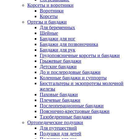
Корсеты и воротники
Воротники
Корсеты
Ортезы и бандажи
Для беременных
Шейные
Бандажи для ног
Бандажи для позвоночника
Бандажи для рук
Грудопоясничные корсеты и бандажи
Грыжевые бандажи
Детские бандажи
До и послеродовые бандажи
Коленные бандажи и суппорты
Бюстгальтеры и экзопротезы молочной
железы
Паховые бандажи
Плечевые бандажи
Послеоперационные бандажи
Пояснично-крестцовые бандажи
Тазобедренные бандажи
Ортопедические подушки
Для путешествий
Подушки для детей