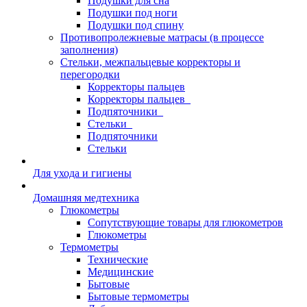
Подушки для сна
Подушки под ноги
Подушки под спину
Противопролежневые матрасы (в процессе
заполнения)
Стельки, межпальцевые корректоры и
перегородки
Корректоры пальцев
Корректоры пальцев_
Подпяточники_
Стельки_
Подпяточники
Стельки
Для ухода и гигиены
Домашняя медтехника
Глюкометры
Сопутствующие товары для глюкометров
Глюкометры
Термометры
Технические
Медицинские
Бытовые
Бытовые термометры