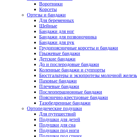
Воротники
Корсеты
Ортезы и бандажи
Для беременных
Шейные
Бандажи для ног
Бандажи для позвоночника
Бандажи для рук
Грудопоясничные корсеты и бандажи
Грыжевые бандажи
Детские бандажи
До и послеродовые бандажи
Коленные бандажи и суппорты
Бюстгальтеры и экзопротезы молочной желез
Паховые бандажи
Плечевые бандажи
Послеоперационные бандажи
Пояснично-крестцовые бандажи
Тазобедренные бандажи
Ортопедические подушки
Для путешествий
Подушки для детей
Подушки для сна
Подушки под ноги
Подушки под спину