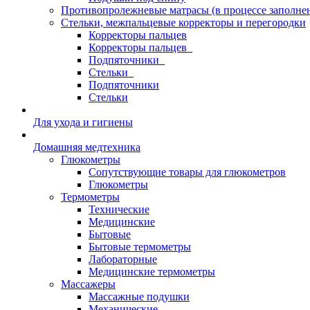
Противопролежневые матрасы (в процессе заполне
Стельки, межпальцевые корректоры и перегородки
Корректоры пальцев
Корректоры пальцев_
Подпяточники_
Стельки_
Подпяточники
Стельки
Для ухода и гигиены
Домашняя медтехника
Глюкометры
Сопутствующие товары для глюкометров
Глюкометры
Термометры
Технические
Медицинские
Бытовые
Бытовые термометры
Лабораторные
Медицинские термометры
Массажеры
Массажные подушки
Механические