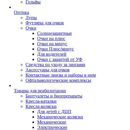
Гольфы
Оптика
Лупы
Футляры для очков
Очки
Солнцезащитные
Очки на плюс
Очки на минус
Очки Плюс/минус
Для водителей
Очки с защитой от УФ
Средства по уходу за линзами
Аксессуары для очков
Контактные линзы и наборы к ним
Офтальмологические комплексы
Товары для реабилитации
Биотуалеты и биопрепараты
Кресла-каталки
Кресла-коляски
Для детей с ДЦП
Механические коляски
Механические
Электрические