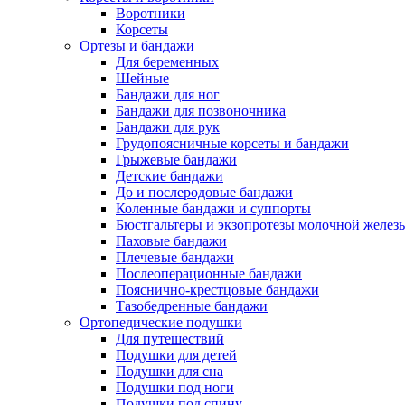
Воротники
Корсеты
Ортезы и бандажи
Для беременных
Шейные
Бандажи для ног
Бандажи для позвоночника
Бандажи для рук
Грудопоясничные корсеты и бандажи
Грыжевые бандажи
Детские бандажи
До и послеродовые бандажи
Коленные бандажи и суппорты
Бюстгальтеры и экзопротезы молочной желез
Паховые бандажи
Плечевые бандажи
Послеоперационные бандажи
Пояснично-крестцовые бандажи
Тазобедренные бандажи
Ортопедические подушки
Для путешествий
Подушки для детей
Подушки для сна
Подушки под ноги
Подушки под спину