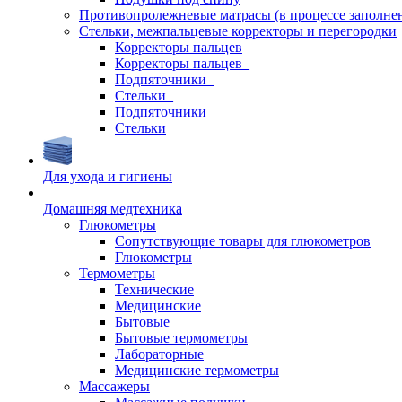
Противопролежневые матрасы (в процессе заполне
Стельки, межпальцевые корректоры и перегородки
Корректоры пальцев
Корректоры пальцев_
Подпяточники_
Стельки_
Подпяточники
Стельки
Для ухода и гигиены
Домашняя медтехника
Глюкометры
Сопутствующие товары для глюкометров
Глюкометры
Термометры
Технические
Медицинские
Бытовые
Бытовые термометры
Лабораторные
Медицинские термометры
Массажеры