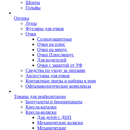
Шорты
Гольфы
Оптика
Лупы
Футляры для очков
Очки
Солнцезащитные
Очки на плюс
Очки на минус
Очки Плюс/минус
Для водителей
Очки с защитой от УФ
Средства по уходу за линзами
Аксессуары для очков
Контактные линзы и наборы к ним
Офтальмологические комплексы
Товары для реабилитации
Биотуалеты и биопрепараты
Кресла-каталки
Кресла-коляски
Для детей с ДЦП
Механические коляски
Механические