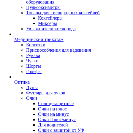
оборудования
Пульсоксиметры
Товары для кислородных коктейлей
Коктейлеры
Миксеры
Увлажнители кислорода
Медицинский трикотаж
Колготки
Приспособления для надевания
Рукава
Чулки
Шорты
Гольфы
Оптика
Лупы
Футляры для очков
Очки
Солнцезащитные
Очки на плюс
Очки на минус
Очки Плюс/минус
Для водителей
Очки с защитой от УФ