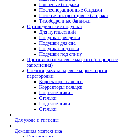
Плечевые бандажи
Послеоперационные бандажи
Пояснично-крестцовые бандажи
Тазобедренные бандажи
Ортопедические подушки
Для путешествий
Подушки для детей
Подушки для сна
Подушки под ноги
Подушки под спину
Противопролежневые матрасы (в процессе
заполнения)
Стельки, межпальцевые корректоры и
перегородки
Корректоры пальцев
Корректоры пальцев_
Подпяточники_
Стельки_
Подпяточники
Стельки
Для ухода и гигиены
Домашняя медтехника
Глюкометры