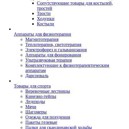
Сопутствующие товары для костылей,
тростей
Трости
Ходунки
Костыли
Аппараты для физиотерапии
Магнитотерапия
Теплотерапия, светотерапия
Электрофорез и гальванизация
Аппараты для фонирования
Ультразвуковая терапия
Комплектующие к физиотерапевтическим
аппаратам
Дарсонваль
Товары для спорта
Веревочные лестницы
Кинезио-тейпы
Ледоходы
Мячи
Шагомеры
Одежда для похудения
Пакеты гелевые
Палки для скандинавской ходьбы