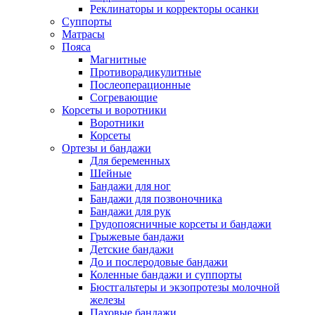
Реклинаторы и корректоры осанки
Суппорты
Матрасы
Пояса
Магнитные
Противорадикулитные
Послеоперационные
Согревающие
Корсеты и воротники
Воротники
Корсеты
Ортезы и бандажи
Для беременных
Шейные
Бандажи для ног
Бандажи для позвоночника
Бандажи для рук
Грудопоясничные корсеты и бандажи
Грыжевые бандажи
Детские бандажи
До и послеродовые бандажи
Коленные бандажи и суппорты
Бюстгальтеры и экзопротезы молочной
железы
Паховые бандажи