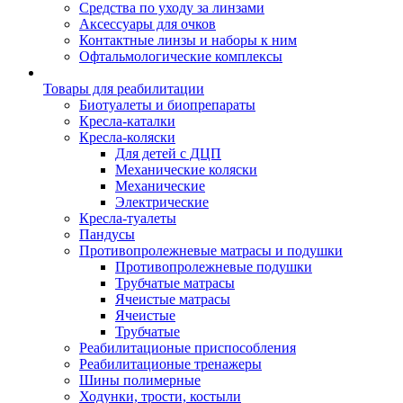
Средства по уходу за линзами
Аксессуары для очков
Контактные линзы и наборы к ним
Офтальмологические комплексы
Товары для реабилитации
Биотуалеты и биопрепараты
Кресла-каталки
Кресла-коляски
Для детей с ДЦП
Механические коляски
Механические
Электрические
Кресла-туалеты
Пандусы
Противопролежневые матрасы и подушки
Противопролежневые подушки
Трубчатые матрасы
Ячеистые матрасы
Ячеистые
Трубчатые
Реабилитационые приспособления
Реабилитационые тренажеры
Шины полимерные
Ходунки, трости, костыли