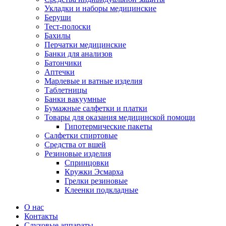
Укладки и наборы медицинские
Беруши
Тест-полоски
Бахилы
Перчатки медицинские
Банки для анализов
Батончики
Аптечки
Марлевые и ватные изделия
Таблетницы
Банки вакуумные
Бумажные салфетки и платки
Товары для оказания медицинской помощи
Гипотермические пакеты
Салфетки спиртовые
Средства от вшей
Резиновые изделия
Спринцовки
Кружки Эсмарха
Грелки резиновые
Клеенки подкладные
О нас
Контакты
Слуховые аппараты