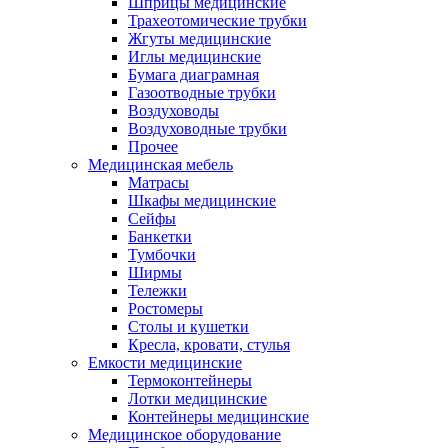
Шприцы медицинские
Трахеотомические трубки
Жгуты медицинские
Иглы медицинские
Бумага диаграмная
Газоотводные трубки
Воздуховоды
Воздуховодные трубки
Прочее
Медицинская мебель
Матрасы
Шкафы медицинские
Сейфы
Банкетки
Тумбочки
Ширмы
Тележки
Ростомеры
Столы и кушетки
Кресла, кровати, стулья
Емкости медицинские
Термоконтейнеры
Лотки медицинские
Контейнеры медицинские
Медицинское оборудование