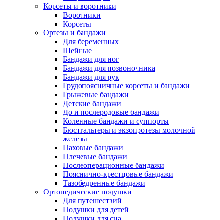
Корсеты и воротники
Воротники
Корсеты
Ортезы и бандажи
Для беременных
Шейные
Бандажи для ног
Бандажи для позвоночника
Бандажи для рук
Грудопоясничные корсеты и бандажи
Грыжевые бандажи
Детские бандажи
До и послеродовые бандажи
Коленные бандажи и суппорты
Бюстгальтеры и экзопротезы молочной
железы
Паховые бандажи
Плечевые бандажи
Послеоперационные бандажи
Пояснично-крестцовые бандажи
Тазобедренные бандажи
Ортопедические подушки
Для путешествий
Подушки для детей
Подушки для сна