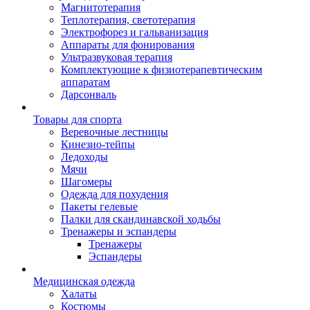
Магнитотерапия
Теплотерапия, светотерапия
Электрофорез и гальванизация
Аппараты для фонирования
Ультразвуковая терапия
Комплектующие к физиотерапевтическим
аппаратам
Дарсонваль
Товары для спорта
Веревочные лестницы
Кинезио-тейпы
Ледоходы
Мячи
Шагомеры
Одежда для похудения
Пакеты гелевые
Палки для скандинавской ходьбы
Тренажеры и эспандеры
Тренажеры
Эспандеры
Медицинская одежда
Халаты
Костюмы