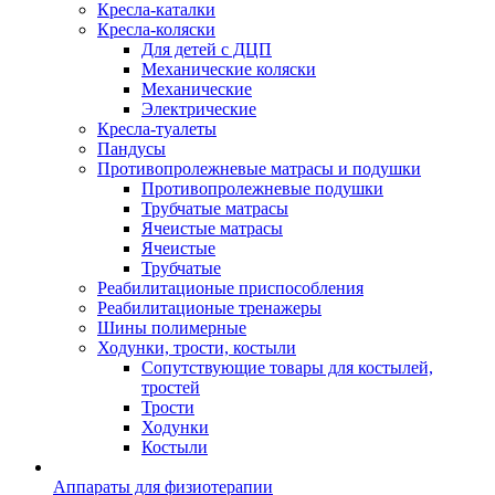
Кресла-каталки
Кресла-коляски
Для детей с ДЦП
Механические коляски
Механические
Электрические
Кресла-туалеты
Пандусы
Противопролежневые матрасы и подушки
Противопролежневые подушки
Трубчатые матрасы
Ячеистые матрасы
Ячеистые
Трубчатые
Реабилитационые приспособления
Реабилитационые тренажеры
Шины полимерные
Ходунки, трости, костыли
Сопутствующие товары для костылей,
тростей
Трости
Ходунки
Костыли
Аппараты для физиотерапии