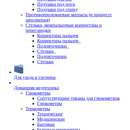
Подушки под ноги
Подушки под спину
Противопролежневые матрасы (в процессе
заполнения)
Стельки, межпальцевые корректоры и
перегородки
Корректоры пальцев
Корректоры пальцев_
Подпяточники_
Стельки_
Подпяточники
Стельки
Для ухода и гигиены
Домашняя медтехника
Глюкометры
Сопутствующие товары для глюкометров
Глюкометры
Термометры
Технические
Медицинские
Бытовые
Бытовые термометры