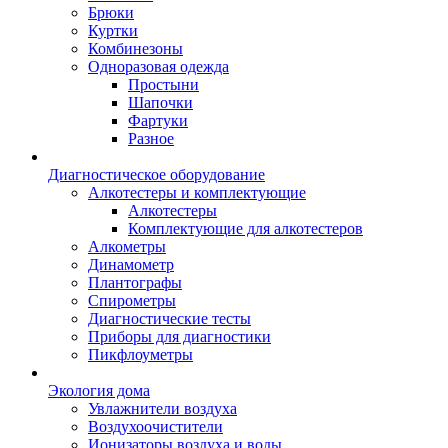
Брюки
Куртки
Комбинезоны
Одноразовая одежда
Простыни
Шапочки
Фартуки
Разное
Диагностическое оборудование
Алкотестеры и комплектующие
Алкотестеры
Комплектующие для алкотестеров
Алкометры
Динамометр
Плантографы
Спирометры
Диагностические тесты
Приборы для диагностики
Пикфлоуметры
Экология дома
Увлажнители воздуха
Воздухоочистители
Ионизаторы воздуха и воды