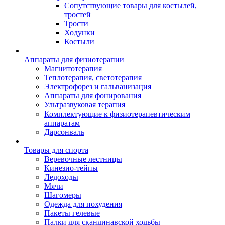
Сопутствующие товары для костылей,
тростей
Трости
Ходунки
Костыли
Аппараты для физиотерапии
Магнитотерапия
Теплотерапия, светотерапия
Электрофорез и гальванизация
Аппараты для фонирования
Ультразвуковая терапия
Комплектующие к физиотерапевтическим
аппаратам
Дарсонваль
Товары для спорта
Веревочные лестницы
Кинезио-тейпы
Ледоходы
Мячи
Шагомеры
Одежда для похудения
Пакеты гелевые
Палки для скандинавской ходьбы