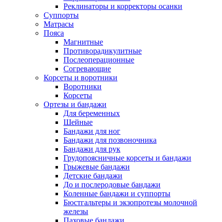
Реклинаторы и корректоры осанки
Суппорты
Матрасы
Пояса
Магнитные
Противорадикулитные
Послеоперационные
Согревающие
Корсеты и воротники
Воротники
Корсеты
Ортезы и бандажи
Для беременных
Шейные
Бандажи для ног
Бандажи для позвоночника
Бандажи для рук
Грудопоясничные корсеты и бандажи
Грыжевые бандажи
Детские бандажи
До и послеродовые бандажи
Коленные бандажи и суппорты
Бюстгальтеры и экзопротезы молочной
железы
Паховые бандажи