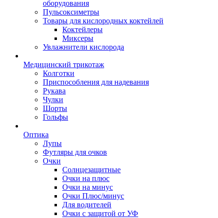
оборудования
Пульсоксиметры
Товары для кислородных коктейлей
Коктейлеры
Миксеры
Увлажнители кислорода
Медицинский трикотаж
Колготки
Приспособления для надевания
Рукава
Чулки
Шорты
Гольфы
Оптика
Лупы
Футляры для очков
Очки
Солнцезащитные
Очки на плюс
Очки на минус
Очки Плюс/минус
Для водителей
Очки с защитой от УФ