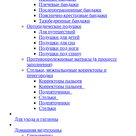
Плечевые бандажи
Послеоперационные бандажи
Пояснично-крестцовые бандажи
Тазобедренные бандажи
Ортопедические подушки
Для путешествий
Подушки для детей
Подушки для сна
Подушки под ноги
Подушки под спину
Противопролежневые матрасы (в процессе
заполнения)
Стельки, межпальцевые корректоры и
перегородки
Корректоры пальцев
Корректоры пальцев_
Подпяточники_
Стельки_
Подпяточники
Стельки
Для ухода и гигиены
Домашняя медтехника
Глюкометры