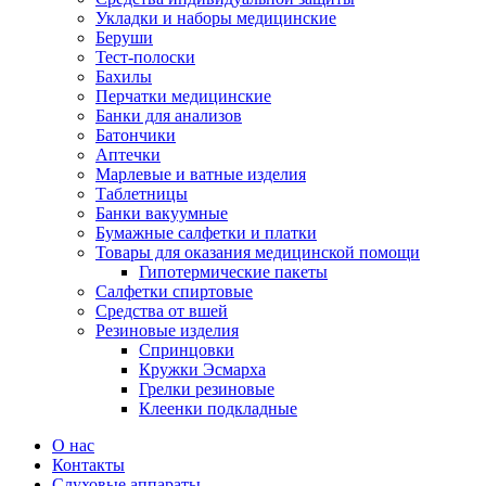
Укладки и наборы медицинские
Беруши
Тест-полоски
Бахилы
Перчатки медицинские
Банки для анализов
Батончики
Аптечки
Марлевые и ватные изделия
Таблетницы
Банки вакуумные
Бумажные салфетки и платки
Товары для оказания медицинской помощи
Гипотермические пакеты
Салфетки спиртовые
Средства от вшей
Резиновые изделия
Спринцовки
Кружки Эсмарха
Грелки резиновые
Клеенки подкладные
О нас
Контакты
Слуховые аппараты