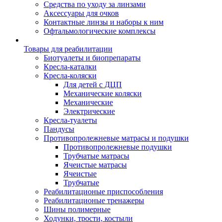
Средства по уходу за линзами
Аксессуары для очков
Контактные линзы и наборы к ним
Офтальмологические комплексы
Товары для реабилитации
Биотуалеты и биопрепараты
Кресла-каталки
Кресла-коляски
Для детей с ДЦП
Механические коляски
Механические
Электрические
Кресла-туалеты
Пандусы
Противопролежневые матрасы и подушки
Противопролежневые подушки
Трубчатые матрасы
Ячеистые матрасы
Ячеистые
Трубчатые
Реабилитационые приспособления
Реабилитационые тренажеры
Шины полимерные
Ходунки, трости, костыли