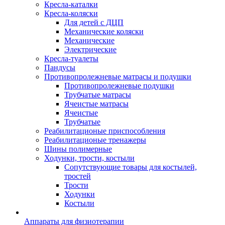
Кресла-каталки
Кресла-коляски
Для детей с ДЦП
Механические коляски
Механические
Электрические
Кресла-туалеты
Пандусы
Противопролежневые матрасы и подушки
Противопролежневые подушки
Трубчатые матрасы
Ячеистые матрасы
Ячеистые
Трубчатые
Реабилитационые приспособления
Реабилитационые тренажеры
Шины полимерные
Ходунки, трости, костыли
Сопутствующие товары для костылей,
тростей
Трости
Ходунки
Костыли
Аппараты для физиотерапии