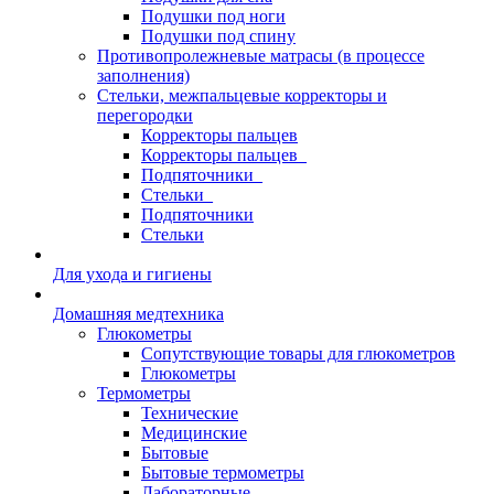
Подушки под ноги
Подушки под спину
Противопролежневые матрасы (в процессе
заполнения)
Стельки, межпальцевые корректоры и
перегородки
Корректоры пальцев
Корректоры пальцев_
Подпяточники_
Стельки_
Подпяточники
Стельки
Для ухода и гигиены
Домашняя медтехника
Глюкометры
Сопутствующие товары для глюкометров
Глюкометры
Термометры
Технические
Медицинские
Бытовые
Бытовые термометры
Лабораторные