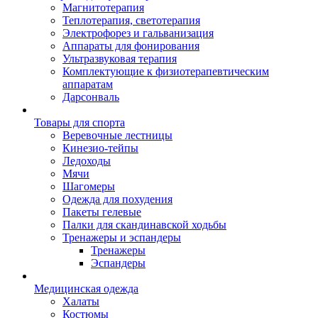
Магнитотерапия
Теплотерапия, светотерапия
Электрофорез и гальванизация
Аппараты для фонирования
Ультразвуковая терапия
Комплектующие к физиотерапевтическим
аппаратам
Дарсонваль
Товары для спорта
Веревочные лестницы
Кинезио-тейпы
Ледоходы
Мячи
Шагомеры
Одежда для похудения
Пакеты гелевые
Палки для скандинавской ходьбы
Тренажеры и эспандеры
Тренажеры
Эспандеры
Медицинская одежда
Халаты
Костюмы