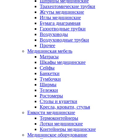
Шприцы медицинские
Трахеотомические трубки
Жгуты медицинские
Иглы медицинские
Бумага диаграмная
Газоотводные трубки
Воздуховоды
Воздуховодные трубки
Прочее
Медицинская мебель
Матрасы
Шкафы медицинские
Сейфы
Банкетки
Тумбочки
Ширмы
Тележки
Ростомеры
Столы и кушетки
Кресла, кровати, стулья
Емкости медицинские
Термоконтейнеры
Лотки медицинские
Контейнеры медицинские
Медицинское оборудование