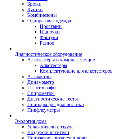
Брюки
Куртки
Комбинезоны
Одноразовая одежда
Простыни
Шапочки
Фартуки
Разное
Диагностическое оборудование
Алкотестеры и комплектующие
Алкотестеры
Комплектующие для алкотестеров
Алкометры
Динамометр
Плантографы
Спирометры
Диагностические тесты
Приборы для диагностики
Пикфлоуметры
Экология дома
Увлажнители воздуха
Воздухоочистители
Ионизаторы воздуха и воды