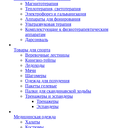
Магнитотерапия
Теплотерапия, светотерапия
Электрофорез и гальванизация
Аппараты для фонирования
Ультразвуковая терапия
Комплектующие к физиотерапевтическим
аппаратам
Дарсонваль
Товары для спорта
Веревочные лестницы
Кинезио-тейпы
Ледоходы
Мячи
Шагомеры
Одежда для похудения
Пакеты гелевые
Палки для скандинавской ходьбы
Тренажеры и эспандеры
Тренажеры
Эспандеры
Медицинская одежда
Халаты
Костюмы