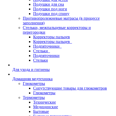
Подушки для сна
Подушки под ноги
Подушки под спину
Противопролежневые матрасы (в процессе
заполнения)
Стельки, межпальцевые корректоры и
перегородки
Корректоры пальцев
Корректоры пальцев_
Подпяточники_
Стельки_
Подпяточники
Стельки
Для ухода и гигиены
Домашняя медтехника
Глюкометры
Сопутствующие товары для глюкометров
Глюкометры
Термометры
Технические
Медицинские
Бытовые