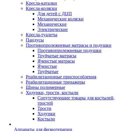
Кресла-каталки
Кресла-коляски
Для детей с ДЦП
Механические коляски
Механические
Электрические
Кресла-туалеты
Пандусы
Противопролежневые матрасы и подушки
Противопролежневые подушки
Трубчатые матрасы
Ячеистые матрасы
Ячеистые
Трубчатые
Реабилитационые приспособления
Реабилитационые тренажеры
Шины полимерные
Ходунки, трости, костыли
Сопутствующие товары для костылей,
тростей
Трости
Ходунки
Костыли
Аппараты для физиотерапии