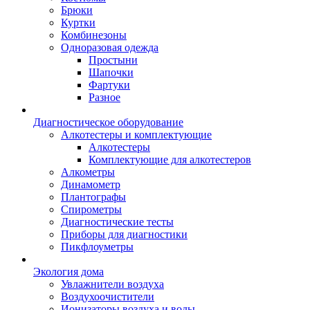
Брюки
Куртки
Комбинезоны
Одноразовая одежда
Простыни
Шапочки
Фартуки
Разное
Диагностическое оборудование
Алкотестеры и комплектующие
Алкотестеры
Комплектующие для алкотестеров
Алкометры
Динамометр
Плантографы
Спирометры
Диагностические тесты
Приборы для диагностики
Пикфлоуметры
Экология дома
Увлажнители воздуха
Воздухоочистители
Ионизаторы воздуха и воды