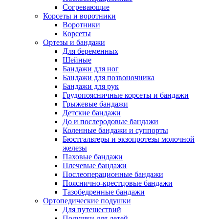
Согревающие
Корсеты и воротники
Воротники
Корсеты
Ортезы и бандажи
Для беременных
Шейные
Бандажи для ног
Бандажи для позвоночника
Бандажи для рук
Грудопоясничные корсеты и бандажи
Грыжевые бандажи
Детские бандажи
До и послеродовые бандажи
Коленные бандажи и суппорты
Бюстгальтеры и экзопротезы молочной
железы
Паховые бандажи
Плечевые бандажи
Послеоперационные бандажи
Пояснично-крестцовые бандажи
Тазобедренные бандажи
Ортопедические подушки
Для путешествий
Подушки для детей