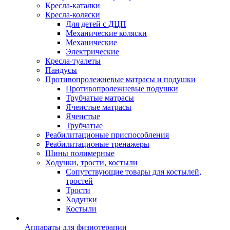
Кресла-каталки
Кресла-коляски
Для детей с ДЦП
Механические коляски
Механические
Электрические
Кресла-туалеты
Пандусы
Противопролежневые матрасы и подушки
Противопролежневые подушки
Трубчатые матрасы
Ячеистые матрасы
Ячеистые
Трубчатые
Реабилитационые приспособления
Реабилитационые тренажеры
Шины полимерные
Ходунки, трости, костыли
Сопутствующие товары для костылей,
тростей
Трости
Ходунки
Костыли
Аппараты для физиотерапии