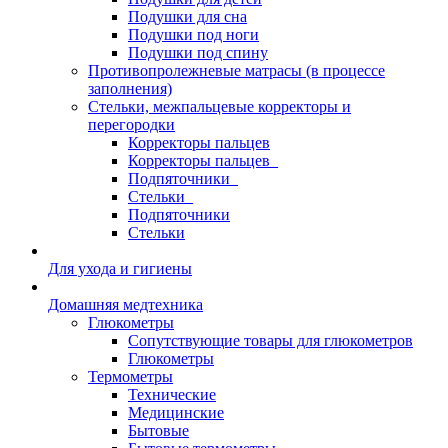
Подушки для сна
Подушки под ноги
Подушки под спину
Противопролежневые матрасы (в процессе
заполнения)
Стельки, межпальцевые корректоры и
перегородки
Корректоры пальцев
Корректоры пальцев_
Подпяточники_
Стельки_
Подпяточники
Стельки
Для ухода и гигиены
Домашняя медтехника
Глюкометры
Сопутствующие товары для глюкометров
Глюкометры
Термометры
Технические
Медицинские
Бытовые