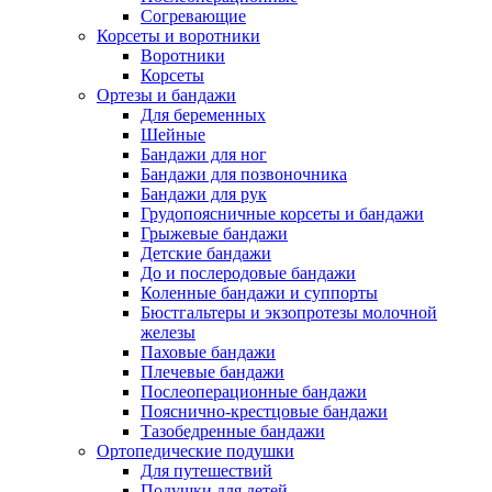
Согревающие
Корсеты и воротники
Воротники
Корсеты
Ортезы и бандажи
Для беременных
Шейные
Бандажи для ног
Бандажи для позвоночника
Бандажи для рук
Грудопоясничные корсеты и бандажи
Грыжевые бандажи
Детские бандажи
До и послеродовые бандажи
Коленные бандажи и суппорты
Бюстгальтеры и экзопротезы молочной
железы
Паховые бандажи
Плечевые бандажи
Послеоперационные бандажи
Пояснично-крестцовые бандажи
Тазобедренные бандажи
Ортопедические подушки
Для путешествий
Подушки для детей