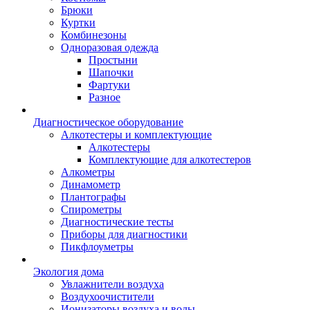
Брюки
Куртки
Комбинезоны
Одноразовая одежда
Простыни
Шапочки
Фартуки
Разное
Диагностическое оборудование
Алкотестеры и комплектующие
Алкотестеры
Комплектующие для алкотестеров
Алкометры
Динамометр
Плантографы
Спирометры
Диагностические тесты
Приборы для диагностики
Пикфлоуметры
Экология дома
Увлажнители воздуха
Воздухоочистители
Ионизаторы воздуха и воды