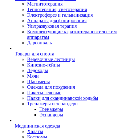
Магнитотерапия
Теплотерапия, светотерапия
Электрофорез и гальванизация
Аппараты для фонирования
Ультразвуковая терапия
Комплектующие к физиотерапевтическим
аппаратам
Дарсонваль
Товары для спорта
Веревочные лестницы
Кинезио-тейпы
Ледоходы
Мячи
Шагомеры
Одежда для похудения
Пакеты гелевые
Палки для скандинавской ходьбы
Тренажеры и эспандеры
Тренажеры
Эспандеры
Медицинская одежда
Халаты
Костюмы