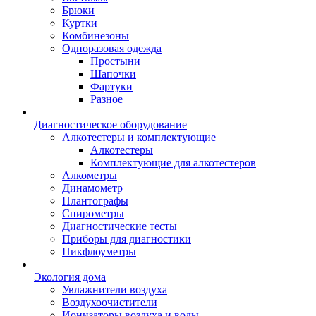
Брюки
Куртки
Комбинезоны
Одноразовая одежда
Простыни
Шапочки
Фартуки
Разное
Диагностическое оборудование
Алкотестеры и комплектующие
Алкотестеры
Комплектующие для алкотестеров
Алкометры
Динамометр
Плантографы
Спирометры
Диагностические тесты
Приборы для диагностики
Пикфлоуметры
Экология дома
Увлажнители воздуха
Воздухоочистители
Ионизаторы воздуха и воды