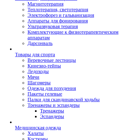
Магнитотерапия
Теплотерапия, светотерапия
Электрофорез и гальванизация
Аппараты для фонирования
Ультразвуковая терапия
Комплектующие к физиотерапевтическим
аппаратам
Дарсонваль
Товары для спорта
Веревочные лестницы
Кинезио-тейпы
Ледоходы
Мячи
Шагомеры
Одежда для похудения
Пакеты гелевые
Палки для скандинавской ходьбы
Тренажеры и эспандеры
Тренажеры
Эспандеры
Медицинская одежда
Халаты
Костюмы