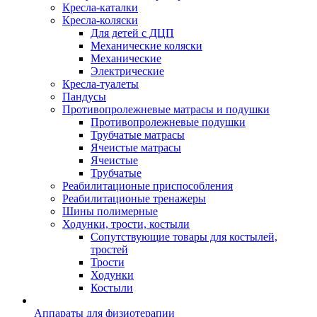
Кресла-каталки
Кресла-коляски
Для детей с ДЦП
Механические коляски
Механические
Электрические
Кресла-туалеты
Пандусы
Противопролежневые матрасы и подушки
Противопролежневые подушки
Трубчатые матрасы
Ячеистые матрасы
Ячеистые
Трубчатые
Реабилитационые приспособления
Реабилитационые тренажеры
Шины полимерные
Ходунки, трости, костыли
Сопутствующие товары для костылей,
тростей
Трости
Ходунки
Костыли
Аппараты для физиотерапии