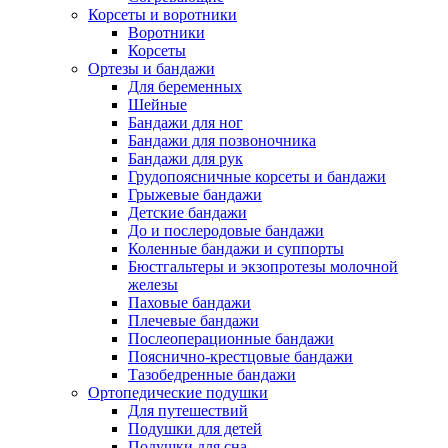
Корсеты и воротники
Воротники
Корсеты
Ортезы и бандажи
Для беременных
Шейные
Бандажи для ног
Бандажи для позвоночника
Бандажи для рук
Грудопоясничные корсеты и бандажи
Грыжевые бандажи
Детские бандажи
До и послеродовые бандажи
Коленные бандажи и суппорты
Бюстгальтеры и экзопротезы молочной
железы
Паховые бандажи
Плечевые бандажи
Послеоперационные бандажи
Пояснично-крестцовые бандажи
Тазобедренные бандажи
Ортопедические подушки
Для путешествий
Подушки для детей
Подушки для сна